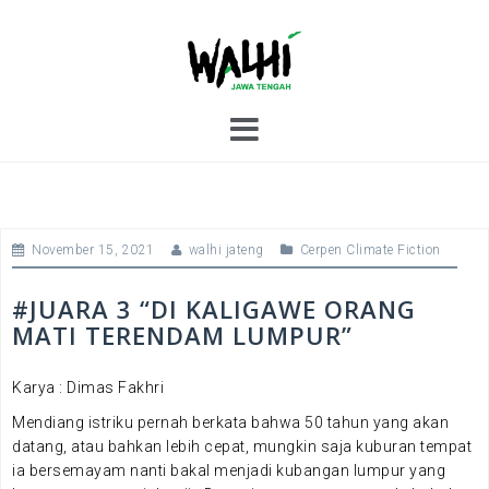
S
k
i
p
t
o
c
o
n
t
November 15, 2021
walhi jateng
Cerpen Climate Fiction
e
n
t
#JUARA 3 “DI KALIGAWE ORANG
MATI TERENDAM LUMPUR”
Karya : Dimas Fakhri
Mendiang istriku pernah berkata bahwa 50 tahun yang akan
datang, atau bahkan lebih cepat, mungkin saja kuburan tempat
ia bersemayam nanti bakal menjadi kubangan lumpur yang