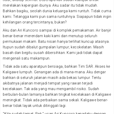
merelakan kepergian ibunya. Aku sadar itu tidak mudah.
Bahkan bagiku, seolah dunia keluarga kami runtuh. Tidak cuma
kami. Tetangga kami pun sama runtuhnya. Siapapun tidak ingin
kehilangan orang tercintanya, bukan?
Aku dan Ari Kuncoro sampai di komplek pemakaman. Air banjir
benar-benar merendam kaki kami dan menutup seluruh
permukaan makam. Batu nisan hanya terlihat kuncup atasnya.
Itupun sudah dibalut gumpalan lumpur; kecokelatan. Masih
basah dan begitu susah dibersihkan. Kami jadi tidak dapat
mengenali satu makampun.
Tidak ada satu aparatpun bersiaga, bahkan Tim SAR. Akses ke
Kaligawe lumpuh. Genangan ada di mana-mana. Aku dengar
bahkan di seluruh jalanan masih ada bekas lumpur. Tentu
akibatnya jalanan menjadi tempat yang rawan terjadi
kecelakaan. Tak ada yang mau mengambil risiko. Sudah
berbulan-bulan lamanya bahkan tingkat kecelakaan di Kaligawe
meningkat. Tidak ada perbaikan sama sekali. Kaligawe benar-
benar tidak layak untuk ditinggali lagi.
“Kita sudah tamat, Pak,” ucap Ari Kuncoro kepadaku dengan