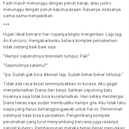
Fadli masih menunggu dengan penuh harap, atau justru
menunggu dengan penuh keputusasaan. Rasanya, keduanya
sama-sama menyakitkan.
***
Hujan lebat kemarin hari rupanya begitu mengerikan. Lagi-lagi
Ari Kuncoro, mengabarkanku bahwa komplek pemakaman
tidak sedang baik-baik saja.
“Hampir sepenuhnya terendam lumpur, Pak!”
“Sepenuhnya katamu?”
“Iya. Sudah gak bisa dikenali lagi. Sudah benar-benar tertutup.”
Tidak ada rasa kesal semenyesakkan ini kurasa. Aku gagal
menyelamatkan Diana dari banjir, bahkan sepotong batu
nisannya saja tidak bisa kuselamatkan. Hari ketika mendengar
Diana tewas saja sudah membuatku hampir gila. Aku tidak tahu
siapa yang harus bertanggungjawab untuk hal ini. Pemerintah
setempat tidak bisa kuandalkan. Pengembang komplek
perumahan yang turut menyumbang bencana juga rasanya
sangat kubenci. Pembangunan mereka benar-benar merugikan