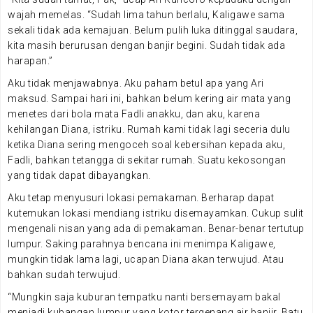
wajah memelas. “Sudah lima tahun berlalu, Kaligawe sama
sekali tidak ada kemajuan. Belum pulih luka ditinggal saudara,
kita masih berurusan dengan banjir begini. Sudah tidak ada
harapan.”
Aku tidak menjawabnya. Aku paham betul apa yang Ari
maksud. Sampai hari ini, bahkan belum kering air mata yang
menetes dari bola mata Fadli anakku, dan aku, karena
kehilangan Diana, istriku. Rumah kami tidak lagi seceria dulu
ketika Diana sering mengoceh soal kebersihan kepada aku,
Fadli, bahkan tetangga di sekitar rumah. Suatu kekosongan
yang tidak dapat dibayangkan.
Aku tetap menyusuri lokasi pemakaman. Berharap dapat
kutemukan lokasi mendiang istriku disemayamkan. Cukup sulit
mengenali nisan yang ada di pemakaman. Benar-benar tertutup
lumpur. Saking parahnya bencana ini menimpa Kaligawe,
mungkin tidak lama lagi, ucapan Diana akan terwujud. Atau
bahkan sudah terwujud.
“Mungkin saja kuburan tempatku nanti bersemayam bakal
menjadi kubangan lumpur yang kotor tergenang air banjir. Batu