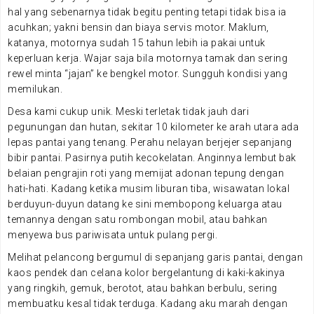
hal yang sebenarnya tidak begitu penting tetapi tidak bisa ia
acuhkan; yakni bensin dan biaya servis motor. Maklum,
katanya, motornya sudah 15 tahun lebih ia pakai untuk
keperluan kerja. Wajar saja bila motornya tamak dan sering
rewel minta “jajan” ke bengkel motor. Sungguh kondisi yang
memilukan.
Desa kami cukup unik. Meski terletak tidak jauh dari
pegunungan dan hutan, sekitar 10 kilometer ke arah utara ada
lepas pantai yang tenang. Perahu nelayan berjejer sepanjang
bibir pantai. Pasirnya putih kecokelatan. Anginnya lembut bak
belaian pengrajin roti yang memijat adonan tepung dengan
hati-hati. Kadang ketika musim liburan tiba, wisawatan lokal
berduyun-duyun datang ke sini membopong keluarga atau
temannya dengan satu rombongan mobil, atau bahkan
menyewa bus pariwisata untuk pulang pergi.
Melihat pelancong bergumul di sepanjang garis pantai, dengan
kaos pendek dan celana kolor bergelantung di kaki-kakinya
yang ringkih, gemuk, berotot, atau bahkan berbulu, sering
membuatku kesal tidak terduga. Kadang aku marah dengan