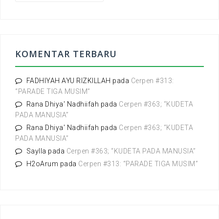
r
i
u
n
t
KOMENTAR TERBARU
u
k
:
FADHIYAH AYU RIZKILLAH
pada
Cerpen #313:
“PARADE TIGA MUSIM”
Rana Dhiya' Nadhiifah
pada
Cerpen #363; “KUDETA
PADA MANUSIA”
Rana Dhiya' Nadhiifah
pada
Cerpen #363; “KUDETA
PADA MANUSIA”
Saylla
pada
Cerpen #363; “KUDETA PADA MANUSIA”
H2oArum
pada
Cerpen #313: “PARADE TIGA MUSIM”