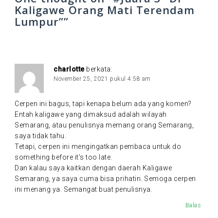
s
Kaligawe Orang Mati Terendam
i
Lumpur”
”
p
o
s
charlotte
berkata:
November 25, 2021 pukul 4:58 am
Cerpen ini bagus, tapi kenapa belum ada yang komen?
Entah kaligawe yang dimaksud adalah wilayah
Semarang, atau penulisnya memang orang Semarang,
saya tidak tahu.
Tetapi, cerpen ini mengingatkan pembaca untuk do
something before it’s too late.
Dan kalau saya kaitkan dengan daerah Kaligawe
Semarang, ya saya cuma bisa prihatin. Semoga cerpen
ini menang ya. Semangat buat penulisnya.
Balas