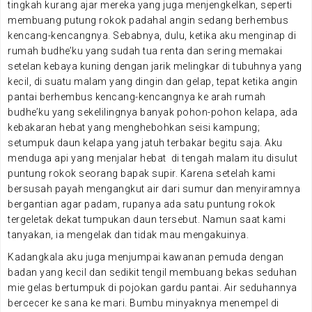
tingkah kurang ajar mereka yang juga menjengkelkan, seperti
membuang putung rokok padahal angin sedang berhembus
kencang-kencangnya. Sebabnya, dulu, ketika aku menginap di
rumah budhe’ku yang sudah tua renta dan sering memakai
setelan kebaya kuning dengan jarik melingkar di tubuhnya yang
kecil, di suatu malam yang dingin dan gelap, tepat ketika angin
pantai berhembus kencang-kencangnya ke arah rumah
budhe’ku yang sekelilingnya banyak pohon-pohon kelapa, ada
kebakaran hebat yang menghebohkan seisi kampung;
setumpuk daun kelapa yang jatuh terbakar begitu saja. Aku
menduga api yang menjalar hebat di tengah malam itu disulut
puntung rokok seorang bapak supir. Karena setelah kami
bersusah payah mengangkut air dari sumur dan menyiramnya
bergantian agar padam, rupanya ada satu puntung rokok
tergeletak dekat tumpukan daun tersebut. Namun saat kami
tanyakan, ia mengelak dan tidak mau mengakuinya.
Kadangkala aku juga menjumpai kawanan pemuda dengan
badan yang kecil dan sedikit tengil membuang bekas seduhan
mie gelas bertumpuk di pojokan gardu pantai. Air seduhannya
bercecer ke sana ke mari. Bumbu minyaknya menempel di