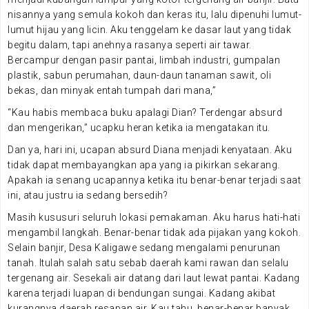
nisannya yang semula kokoh dan keras itu, lalu dipenuhi lumut-
lumut hijau yang licin. Aku tenggelam ke dasar laut yang tidak
begitu dalam, tapi anehnya rasanya seperti air tawar.
Bercampur dengan pasir pantai, limbah industri, gumpalan
plastik, sabun perumahan, daun-daun tanaman sawit, oli
bekas, dan minyak entah tumpah dari mana,”
“Kau habis membaca buku apalagi Dian? Terdengar absurd
dan mengerikan,” ucapku heran ketika ia mengatakan itu.
Dan ya, hari ini, ucapan absurd Diana menjadi kenyataan. Aku
tidak dapat membayangkan apa yang ia pikirkan sekarang.
Apakah ia senang ucapannya ketika itu benar-benar terjadi saat
ini, atau justru ia sedang bersedih?
Masih kususuri seluruh lokasi pemakaman. Aku harus hati-hati
mengambil langkah. Benar-benar tidak ada pijakan yang kokoh.
Selain banjir, Desa Kaligawe sedang mengalami penurunan
tanah. Itulah salah satu sebab daerah kami rawan dan selalu
tergenang air. Sesekali air datang dari laut lewat pantai. Kadang
karena terjadi luapan di bendungan sungai. Kadang akibat
kurangnya daerah resapan air. Kau tahu, benar-benar banyak