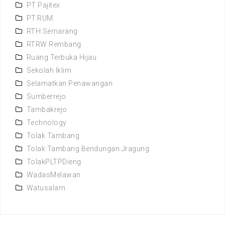
PT Pajitex
PT.RUM
RTH Semarang
RTRW Rembang
Ruang Terbuka Hijau
Sekolah Iklim
Selamatkan Penawangan
Sumberrejo
Tambakrejo
Technology
Tolak Tambang
Tolak Tambang Bendungan Jragung
TolakPLTPDieng
WadasMelawan
Watusalam