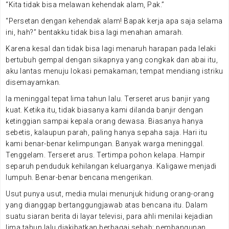
“Kita tidak bisa melawan kehendak alam, Pak.”
“Persetan dengan kehendak alam! Bapak kerja apa saja selama
ini, hah?” bentakku tidak bisa lagi menahan amarah.
Karena kesal dan tidak bisa lagi menaruh harapan pada lelaki
bertubuh gempal dengan sikapnya yang congkak dan abai itu,
aku lantas menuju lokasi pemakaman; tempat mendiang istriku
disemayamkan.
Ia meninggal tepat lima tahun lalu. Terseret arus banjir yang
kuat. Ketika itu, tidak biasanya kami dilanda banjir dengan
ketinggian sampai kepala orang dewasa. Biasanya hanya
sebetis, kalaupun parah, paling hanya sepaha saja. Hari itu
kami benar-benar kelimpungan. Banyak warga meninggal.
Tenggelam. Terseret arus. Tertimpa pohon kelapa. Hampir
separuh penduduk kehilangan keluarganya. Kaligawe menjadi
lumpuh. Benar-benar bencana mengerikan.
Usut punya usut, media mulai menunjuk hidung orang-orang
yang dianggap bertanggungjawab atas bencana itu. Dalam
suatu siaran berita di layar televisi, para ahli menilai kejadian
lima tahun lalu diakibatkan berbagai sebab; pembangunan