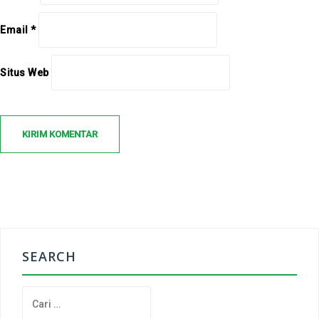
Email
*
Situs Web
SEARCH
C
a