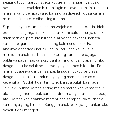
seujung tubuh gardu. Istriku ikut geram. Tangannya tidak
berhenti mengepal dan berasa ingin melayangkan tinju ke perut
mereka yang gempal; yang barangkali dipenuhi dosa karena
mengabaikan kebersihan lingkungan.
Sepulangnya ke rumah dengan wajah disulut emosi, ia tidak
berhenti mengingatkan Fadli, anak kami satu-satunya untuk
tidak menjadi pemuda kurang ajar yang tidak tahu bertata
karma dengan alam. Ia, berulang kali mendoakan Fadli
anaknya agar tidak berlaku acuh. Berulang kali pula ia
menyuruh anaknya itu aktif di Karang Taruna desa, agar
baktinya pada masyarakat, bahkan lingkungan dapat tumbuh
dengan baik ke seluk beluk jiwanya yang masih labil itu. Fadli
menanggapinya dengan santai. Ia sudah cukup terbiasa
dengan tingkah ibu kandungnya yang memang keras soal
kebersihan. Sudah tidak terhitung berapa puluh kali Fadli
“dirujak” ibunya karena sering malas merapikan kamar tidur,
atau sering menumpuk sampah di kamarnya sampai berbau,
atau karena kebiasannya membuang sampah lewat jendela
kamarnya yang terbuka. Sungguh anak lelaki yang bahkan aku
sendiri tidak mengerti.