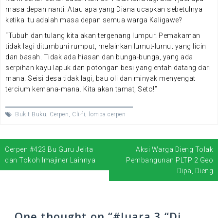
masa depan nanti. Atau apa yang Diana ucapkan sebetulnya
ketika itu adalah masa depan semua warga Kaligawe?
“Tubuh dan tulang kita akan tergenang lumpur. Pemakaman
tidak lagi ditumbuhi rumput, melainkan lumut-lumut yang licin
dan basah. Tidak ada hiasan dan bunga-bunga, yang ada
serpihan kayu lapuk dan potongan besi yang entah datang dari
mana. Seisi desa tidak lagi, bau oli dan minyak menyengat
tercium kemana-mana. Kita akan tamat, Seto!”
Bukit Buku
,
Cerpen
,
Cli-fi
,
lomba cerpen
Cerpen #423 Bu Guru Jelita
Aksi Warga Dieng Tolak
N
dan Tokoh Imajiner Lainnya
Pembangunan PLTP 2 Geo
a
Dipa, Dieng
v
i
g
a
One thought on “
#Juara 3 “Di