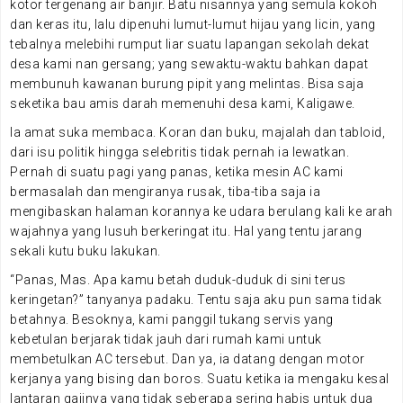
kotor tergenang air banjir. Batu nisannya yang semula kokoh
dan keras itu, lalu dipenuhi lumut-lumut hijau yang licin, yang
tebalnya melebihi rumput liar suatu lapangan sekolah dekat
desa kami nan gersang; yang sewaktu-waktu bahkan dapat
membunuh kawanan burung pipit yang melintas. Bisa saja
seketika bau amis darah memenuhi desa kami, Kaligawe.
Ia amat suka membaca. Koran dan buku, majalah dan tabloid,
dari isu politik hingga selebritis tidak pernah ia lewatkan.
Pernah di suatu pagi yang panas, ketika mesin AC kami
bermasalah dan mengiranya rusak, tiba-tiba saja ia
mengibaskan halaman korannya ke udara berulang kali ke arah
wajahnya yang lusuh berkeringat itu. Hal yang tentu jarang
sekali kutu buku lakukan.
“Panas, Mas. Apa kamu betah duduk-duduk di sini terus
keringetan?” tanyanya padaku. Tentu saja aku pun sama tidak
betahnya. Besoknya, kami panggil tukang servis yang
kebetulan berjarak tidak jauh dari rumah kami untuk
membetulkan AC tersebut. Dan ya, ia datang dengan motor
kerjanya yang bising dan boros. Suatu ketika ia mengaku kesal
lantaran gajinya yang tidak seberapa sering habis untuk dua