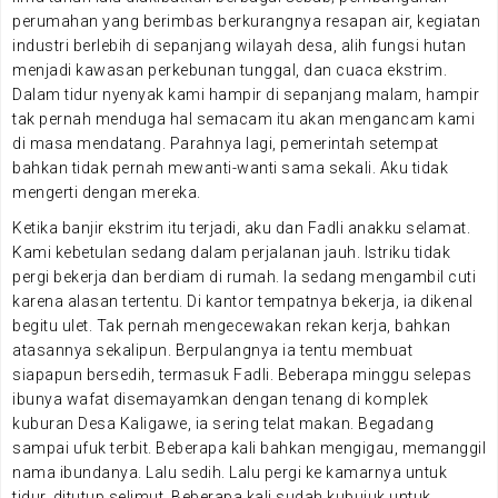
perumahan yang berimbas berkurangnya resapan air, kegiatan
industri berlebih di sepanjang wilayah desa, alih fungsi hutan
menjadi kawasan perkebunan tunggal, dan cuaca ekstrim.
Dalam tidur nyenyak kami hampir di sepanjang malam, hampir
tak pernah menduga hal semacam itu akan mengancam kami
di masa mendatang. Parahnya lagi, pemerintah setempat
bahkan tidak pernah mewanti-wanti sama sekali. Aku tidak
mengerti dengan mereka.
Ketika banjir ekstrim itu terjadi, aku dan Fadli anakku selamat.
Kami kebetulan sedang dalam perjalanan jauh. Istriku tidak
pergi bekerja dan berdiam di rumah. Ia sedang mengambil cuti
karena alasan tertentu. Di kantor tempatnya bekerja, ia dikenal
begitu ulet. Tak pernah mengecewakan rekan kerja, bahkan
atasannya sekalipun. Berpulangnya ia tentu membuat
siapapun bersedih, termasuk Fadli. Beberapa minggu selepas
ibunya wafat disemayamkan dengan tenang di komplek
kuburan Desa Kaligawe, ia sering telat makan. Begadang
sampai ufuk terbit. Beberapa kali bahkan mengigau, memanggil
nama ibundanya. Lalu sedih. Lalu pergi ke kamarnya untuk
tidur, ditutup selimut. Beberapa kali sudah kubujuk untuk