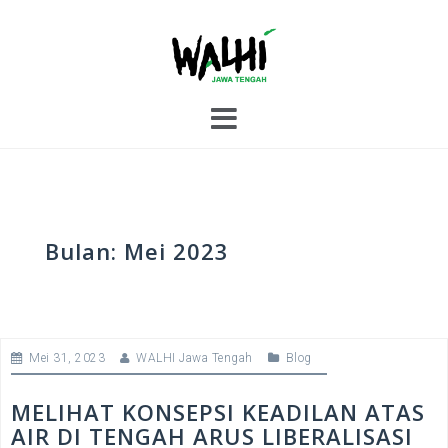
S
k
i
p
t
o
c
o
n
t
e
Bulan:
Mei 2023
n
t
Mei 31, 2023
WALHI Jawa Tengah
Blog
MELIHAT KONSEPSI KEADILAN ATAS
AIR DI TENGAH ARUS LIBERALISASI