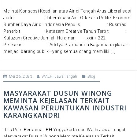
Melihat Konsepsi Keadilan atas Air di Tengah Arus Liberalisasi
Judul : Liberalisasi Air : Orkestra Politik-Ekonomi
Sumber Daya Air di Indonesia Penulis : Rusmadi
Penerbit : Katazam Creative Tahun Terbit :
Katazam Creative Jumlah Halaman : xxii + 222
Peresensi : Adetya Pramandira Bagaimana jika air
menjadi barang publik—yang semua orang memiliki […]
Mei 26, 2023
WALHI Jawa Tengah
Blog
MASYARAKAT DUSUN WINONG
MEMINTA KEJELASAN TERKAIT
KAWASAN PERUNTUKAN INDUSTRI
KARANGKANDRI
Rilis Pers Bersama LBH Yogyakarta dan Walhi Jawa Tengah
Masyarakat Dusun Winong Meminta Kejelasan Terkait