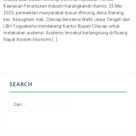
Kawasan Peruntukan Industri Karangkandri Kamis, 25 Mei
2023, perwakilan masyarakat dusun Winong, desa Slarang,
kec. Kesugihan, kab. Cilacap bersama Walhi Jawa Tengah dan
LBH Yogyakarta mendatangi Kantor Bupati Cilacap untuk
melakukan audiensi. Audiensi tersebut berlangsung di Ruang
Rapat Asisten Ekonomi […]
SEARCH
C
a
r
i
u
n