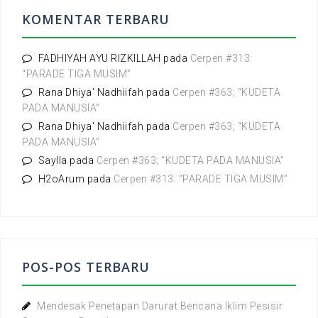
t
KOMENTAR TERBARU
u
k
:
FADHIYAH AYU RIZKILLAH
pada
Cerpen #313:
“PARADE TIGA MUSIM”
Rana Dhiya' Nadhiifah
pada
Cerpen #363; “KUDETA
PADA MANUSIA”
Rana Dhiya' Nadhiifah
pada
Cerpen #363; “KUDETA
PADA MANUSIA”
Saylla
pada
Cerpen #363; “KUDETA PADA MANUSIA”
H2oArum
pada
Cerpen #313: “PARADE TIGA MUSIM”
POS-POS TERBARU
Mendesak Penetapan Darurat Bencana Iklim Pesisir