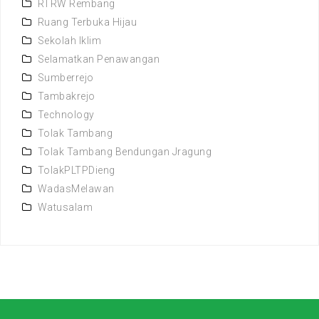
RTRW Rembang
Ruang Terbuka Hijau
Sekolah Iklim
Selamatkan Penawangan
Sumberrejo
Tambakrejo
Technology
Tolak Tambang
Tolak Tambang Bendungan Jragung
TolakPLTPDieng
WadasMelawan
Watusalam