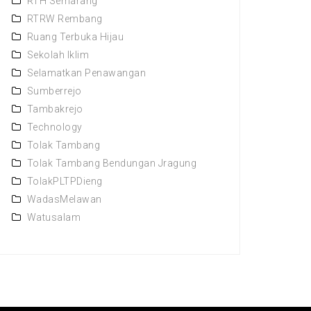
RTH Semarang
RTRW Rembang
Ruang Terbuka Hijau
Sekolah Iklim
Selamatkan Penawangan
Sumberrejo
Tambakrejo
Technology
Tolak Tambang
Tolak Tambang Bendungan Jragung
TolakPLTPDieng
WadasMelawan
Watusalam