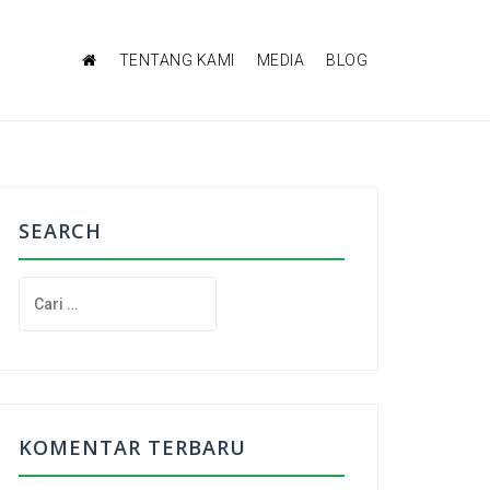
TENTANG KAMI
MEDIA
BLOG
SEARCH
C
a
r
i
u
n
t
KOMENTAR TERBARU
u
k