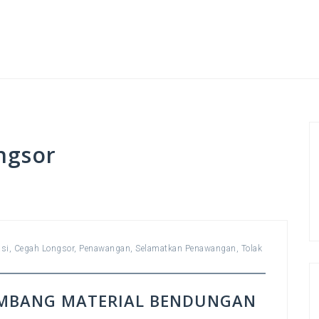
ngsor
si
,
Cegah Longsor
,
Penawangan
,
Selamatkan Penawangan
,
Tolak
MBANG MATERIAL BENDUNGAN