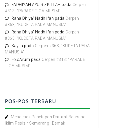
:
FADHIYAH AYU RIZKILLAH
pada
Cerpen
#313: “PARADE TIGA MUSIM”
Rana Dhiya' Nadhiifah
pada
Cerpen
#363; “KUDETA PADA MANUSIA”
Rana Dhiya' Nadhiifah
pada
Cerpen
#363; “KUDETA PADA MANUSIA”
Saylla
pada
Cerpen #363; “KUDETA PADA
MANUSIA”
H2oArum
pada
Cerpen #313: “PARADE
TIGA MUSIM”
POS-POS TERBARU
Mendesak Penetapan Darurat Bencana
Iklim Pesisir Semarang–Demak