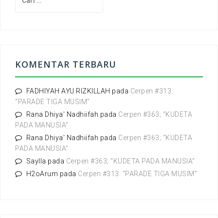
a
r
i
u
n
t
KOMENTAR TERBARU
u
k
:
FADHIYAH AYU RIZKILLAH
pada
Cerpen #313:
“PARADE TIGA MUSIM”
Rana Dhiya' Nadhiifah
pada
Cerpen #363; “KUDETA
PADA MANUSIA”
Rana Dhiya' Nadhiifah
pada
Cerpen #363; “KUDETA
PADA MANUSIA”
Saylla
pada
Cerpen #363; “KUDETA PADA MANUSIA”
H2oArum
pada
Cerpen #313: “PARADE TIGA MUSIM”