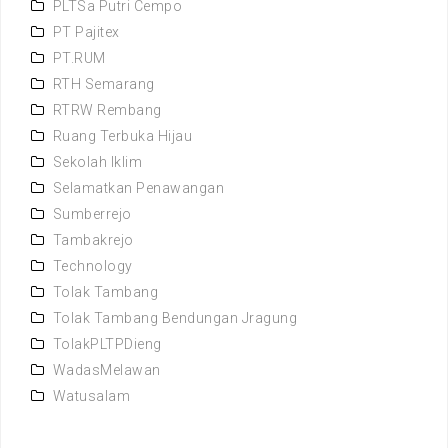
PLTSa Putri Cempo
PT Pajitex
PT.RUM
RTH Semarang
RTRW Rembang
Ruang Terbuka Hijau
Sekolah Iklim
Selamatkan Penawangan
Sumberrejo
Tambakrejo
Technology
Tolak Tambang
Tolak Tambang Bendungan Jragung
TolakPLTPDieng
WadasMelawan
Watusalam