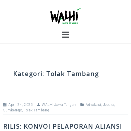
S
k
i
p
t
o
c
o
n
t
e
Kategori:
Tolak Tambang
n
t
April 24, 2025
WALHI Jawa Tengah
Advokasi
,
Jepara
,
Sumberrejo
,
Tolak Tambang
RILIS: KONVOI PELAPORAN ALIANSI