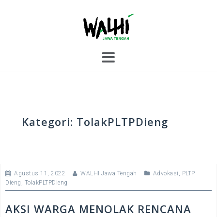
S
k
i
p
t
o
c
o
n
t
e
Kategori:
TolakPLTPDieng
n
t
Agustus 11, 2022
WALHI Jawa Tengah
Advokasi
,
PLTP
Dieng
,
TolakPLTPDieng
AKSI WARGA MENOLAK RENCANA