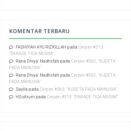
r
i
u
n
t
KOMENTAR TERBARU
u
k
:
FADHIYAH AYU RIZKILLAH
pada
Cerpen #313:
“PARADE TIGA MUSIM”
Rana Dhiya' Nadhiifah
pada
Cerpen #363; “KUDETA
PADA MANUSIA”
Rana Dhiya' Nadhiifah
pada
Cerpen #363; “KUDETA
PADA MANUSIA”
Saylla
pada
Cerpen #363; “KUDETA PADA MANUSIA”
H2oArum
pada
Cerpen #313: “PARADE TIGA MUSIM”