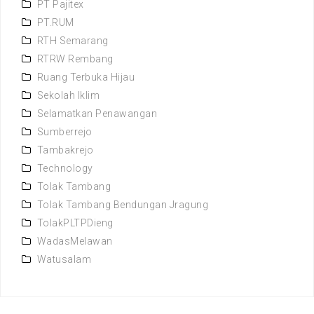
PT Pajitex
PT.RUM
RTH Semarang
RTRW Rembang
Ruang Terbuka Hijau
Sekolah Iklim
Selamatkan Penawangan
Sumberrejo
Tambakrejo
Technology
Tolak Tambang
Tolak Tambang Bendungan Jragung
TolakPLTPDieng
WadasMelawan
Watusalam