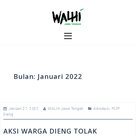
S
k
i
p
t
o
c
o
n
t
e
Bulan:
Januari 2022
n
t
Januari 27, 2022
WALHI Jawa Tengah
Advokasi
,
PLTP
Dieng
AKSI WARGA DIENG TOLAK