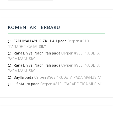
r
i
u
n
t
KOMENTAR TERBARU
u
k
:
FADHIYAH AYU RIZKILLAH
pada
Cerpen #313:
“PARADE TIGA MUSIM”
Rana Dhiya' Nadhiifah
pada
Cerpen #363; “KUDETA
PADA MANUSIA”
Rana Dhiya' Nadhiifah
pada
Cerpen #363; “KUDETA
PADA MANUSIA”
Saylla
pada
Cerpen #363; “KUDETA PADA MANUSIA”
H2oArum
pada
Cerpen #313: “PARADE TIGA MUSIM”