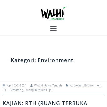
S
k
i
p
t
o
c
o
n
t
e
Kategori:
Environment
n
t
April 26, 2021
WALHI Jawa Tengah
Advokasi
,
Environment
,
RTH Semarang
,
Ruang Terbuka Hijau
KAJIAN: RTH (RUANG TERBUKA