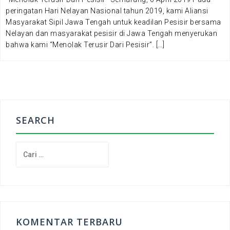
peringatan Hari Nelayan Nasional tahun 2019, kami Aliansi
Masyarakat Sipil Jawa Tengah untuk keadilan Pesisir bersama
Nelayan dan masyarakat pesisir di Jawa Tengah menyerukan
bahwa kami “Menolak Terusir Dari Pesisir”. […]
SEARCH
C
a
r
i
u
n
t
KOMENTAR TERBARU
u