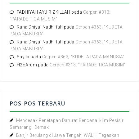
k
:
FADHIYAH AYU RIZKILLAH
pada
Cerpen #313:
“PARADE TIGA MUSIM”
Rana Dhiya' Nadhiifah
pada
Cerpen #363; “KUDETA
PADA MANUSIA”
Rana Dhiya' Nadhiifah
pada
Cerpen #363; “KUDETA
PADA MANUSIA”
Saylla
pada
Cerpen #363; “KUDETA PADA MANUSIA”
H2oArum
pada
Cerpen #313: “PARADE TIGA MUSIM”
POS-POS TERBARU
Mendesak Penetapan Darurat Bencana Iklim Pesisir
Semarang–Demak
Banjir Berulang di Jawa Tengah, WALHI Tegaskan