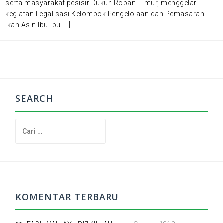
serta masyarakat pesisir Dukuh Roban Timur, menggelar
kegiatan Legalisasi Kelompok Pengelolaan dan Pemasaran
Ikan Asin Ibu-Ibu […]
SEARCH
C
a
r
i
u
n
t
KOMENTAR TERBARU
u
k