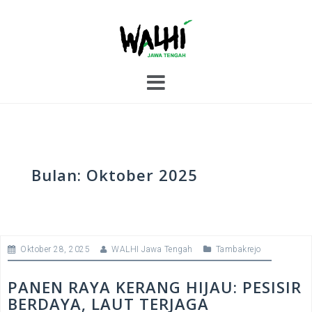
S
k
i
p
t
o
c
o
n
t
e
Bulan:
Oktober 2025
n
t
Oktober 28, 2025
WALHI Jawa Tengah
Tambakrejo
PANEN RAYA KERANG HIJAU: PESISIR
BERDAYA, LAUT TERJAGA