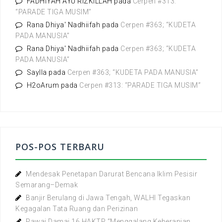
:
FADHIYAH AYU RIZKILLAH
pada
Cerpen #313:
“PARADE TIGA MUSIM”
Rana Dhiya' Nadhiifah
pada
Cerpen #363; “KUDETA
PADA MANUSIA”
Rana Dhiya' Nadhiifah
pada
Cerpen #363; “KUDETA
PADA MANUSIA”
Saylla
pada
Cerpen #363; “KUDETA PADA MANUSIA”
H2oArum
pada
Cerpen #313: “PARADE TIGA MUSIM”
POS-POS TERBARU
Mendesak Penetapan Darurat Bencana Iklim Pesisir
Semarang–Demak
Banjir Berulang di Jawa Tengah, WALHI Tegaskan
Kegagalan Tata Ruang dan Perizinan
Pawai Damai 16 HAKTP “Menggalang Keberanian