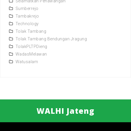
Selamatkan Penawangan
Sumberrejo
Tambakrejo
Technology
Tolak Tambang
Tolak Tambang Bendungan Jragung
TolakPLTPDieng
WadasMelawan
Watusalam
WALHI Jateng