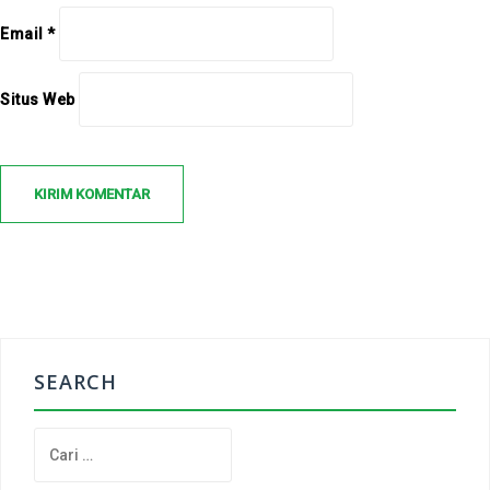
Email
*
Situs Web
SEARCH
C
a
r