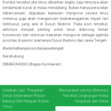
Kondisi tersebut jika terus dibiarkan begitu saja tentunya akan
berdampak buruk di masa mendatang. Bukan hanya persoalan
kebencanaan, degradasi kawasan mangrove secara terus
menerus juga akan mengancam keanekaragaman hayati lain
terkhusus yang ada di Dusun Bedono. Pada poin tersebut,
akhirnya menjadi penting untuk terus didorong terkait
konservasi dan restorasi kawasan mangrove sebagai agenda
prioritas di pesisir utamanya Dusun Bedono dan Jawa Tengah.
#selamatkanpesisirutarajawatengah
Narahubung:
085842443065 (Bagas Kurniawan)
Sedekah Laut :”Pengetan”
Masyarakat Jatirejo Menuntut
N
Untuk Selamatkan Pesisir
Hak Atas Lingkungan Hidup
a
Batang Oleh Nelayan Roban
Yang Baik dan Sehat
v
Timur
i