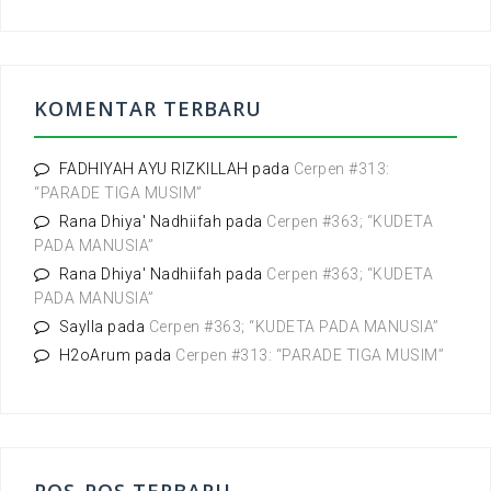
i
u
n
t
KOMENTAR TERBARU
u
k
:
FADHIYAH AYU RIZKILLAH
pada
Cerpen #313:
“PARADE TIGA MUSIM”
Rana Dhiya' Nadhiifah
pada
Cerpen #363; “KUDETA
PADA MANUSIA”
Rana Dhiya' Nadhiifah
pada
Cerpen #363; “KUDETA
PADA MANUSIA”
Saylla
pada
Cerpen #363; “KUDETA PADA MANUSIA”
H2oArum
pada
Cerpen #313: “PARADE TIGA MUSIM”