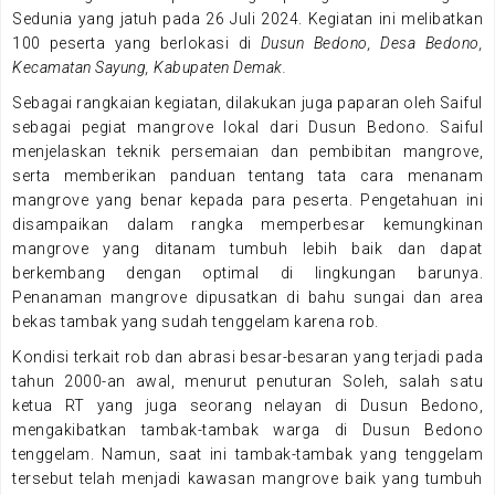
Sedunia yang jatuh pada 26 Juli 2024. Kegiatan ini melibatkan
100 peserta yang berlokasi di
Dusun Bedono, Desa Bedono,
Kecamatan Sayung, Kabupaten Demak.
Sebagai rangkaian kegiatan, dilakukan juga paparan oleh Saiful
sebagai pegiat mangrove lokal dari Dusun Bedono. Saiful
menjelaskan teknik persemaian dan pembibitan mangrove,
serta memberikan panduan tentang tata cara menanam
mangrove yang benar kepada para peserta. Pengetahuan ini
disampaikan dalam rangka memperbesar kemungkinan
mangrove yang ditanam tumbuh lebih baik dan dapat
berkembang dengan optimal di lingkungan barunya.
Penanaman mangrove dipusatkan di bahu sungai dan area
bekas tambak yang sudah tenggelam karena rob.
Kondisi terkait rob dan abrasi besar-besaran yang terjadi pada
tahun 2000-an awal, menurut penuturan Soleh, salah satu
ketua RT yang juga seorang nelayan di Dusun Bedono,
mengakibatkan tambak-tambak warga di Dusun Bedono
tenggelam. Namun, saat ini tambak-tambak yang tenggelam
tersebut telah menjadi kawasan mangrove baik yang tumbuh