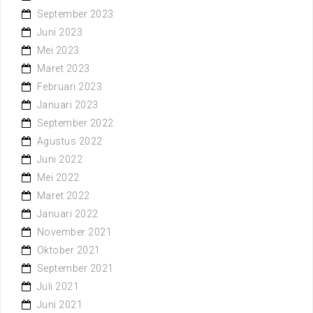
September 2023
Juni 2023
Mei 2023
Maret 2023
Februari 2023
Januari 2023
September 2022
Agustus 2022
Juni 2022
Mei 2022
Maret 2022
Januari 2022
November 2021
Oktober 2021
September 2021
Juli 2021
Juni 2021