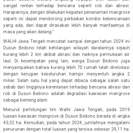
sangat rentan terhadap bencana seperti rob dan abrasi.
Harapannya, dengan dilakukan kegiatan penanaman mangrove
seperti ini dapat mendorong perbaikan kondisi kebencanaan
yang ada, dan dapat dirasakan lebih banyak manfaatnya di
masa yang akan datang.”
WALHI Jawa Tengah mencatat sampai dengan tahun 2024 ini
Dusun Bedono telah kehilangan wilayah daratannya sejauh
kurang lebih 2 km akibat abrasi dan naiknya permukaan air
laut. Di kesempatan yang lain, warga Dusun Bedono juga
menyampaikan bahwa kurang lebih 70 rumah telah direlokasi
dengan kerugian keseluruhan hampir menyentuh angka 2
miliar. Salah satu hal yang dapat dibaca sebagai salah satu
sebab dari tingginya kerentanan terhadap bencana abrasi dan
rob di Dusun Bedono adalah degradasi kawasan mangrove
sebagai benteng alam.
Menurut perhitungan tim Walhi Jawa Tengah, pada 2019
luasan kawasan mangrove di Dusun Bedono berada di angka
43,52 ha. Kemudian, pada tahun 2024, jumlahnya mengalami
penurunan dengan total luasan yang tersisa sebesar 29,11 ha.