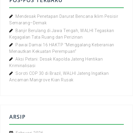
POS-POS TERBARU
Mendesak Penetapan Darurat Bencana Iklim Pesisir
Semarang–Demak
Banjir Berulang di Jawa Tengah, WALHI Tegaskan
Kegagalan Tata Ruang dan Perizinan
Pawai Damai 16 HAKTP “Menggalang Keberanian
Menautkan Kekuatan Perempuan”
Aksi Petani: Desak Kapolda Jateng Hentikan
Kriminalisasi
Soroti COP 30 di Brazil, WALHI Jateng Ingatkan
Ancaman Mangrove Kian Rusak
ARSIP