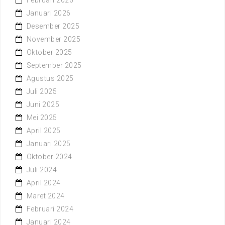
Februari 2026
Januari 2026
Desember 2025
November 2025
Oktober 2025
September 2025
Agustus 2025
Juli 2025
Juni 2025
Mei 2025
April 2025
Januari 2025
Oktober 2024
Juli 2024
April 2024
Maret 2024
Februari 2024
Januari 2024