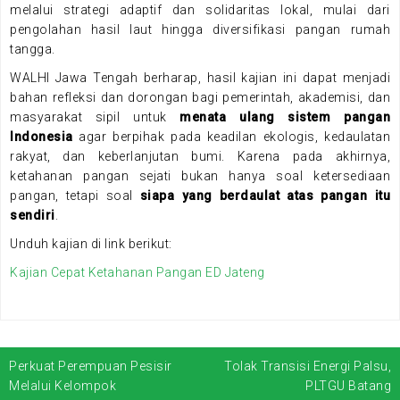
melalui strategi adaptif dan solidaritas lokal, mulai dari
pengolahan hasil laut hingga diversifikasi pangan rumah
tangga.
WALHI Jawa Tengah berharap, hasil kajian ini dapat menjadi
bahan refleksi dan dorongan bagi pemerintah, akademisi, dan
masyarakat sipil untuk
menata ulang sistem pangan
Indonesia
agar berpihak pada keadilan ekologis, kedaulatan
rakyat, dan keberlanjutan bumi. Karena pada akhirnya,
ketahanan pangan sejati bukan hanya soal ketersediaan
pangan, tetapi soal
siapa yang berdaulat atas pangan itu
sendiri
.
Unduh kajian di link berikut:
Kajian Cepat Ketahanan Pangan ED Jateng
Perkuat Perempuan Pesisir
Tolak Transisi Energi Palsu,
N
Melalui Kelompok
PLTGU Batang
a