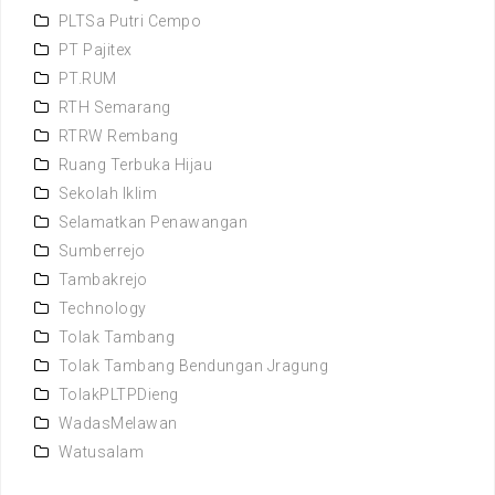
PLTSa Putri Cempo
PT Pajitex
PT.RUM
RTH Semarang
RTRW Rembang
Ruang Terbuka Hijau
Sekolah Iklim
Selamatkan Penawangan
Sumberrejo
Tambakrejo
Technology
Tolak Tambang
Tolak Tambang Bendungan Jragung
TolakPLTPDieng
WadasMelawan
Watusalam