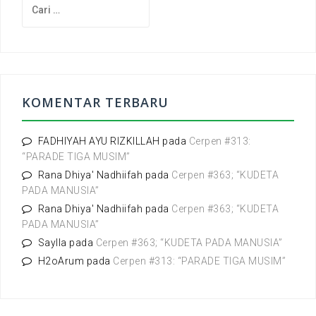
C
a
r
i
u
n
t
KOMENTAR TERBARU
u
k
:
FADHIYAH AYU RIZKILLAH
pada
Cerpen #313:
“PARADE TIGA MUSIM”
Rana Dhiya' Nadhiifah
pada
Cerpen #363; “KUDETA
PADA MANUSIA”
Rana Dhiya' Nadhiifah
pada
Cerpen #363; “KUDETA
PADA MANUSIA”
Saylla
pada
Cerpen #363; “KUDETA PADA MANUSIA”
H2oArum
pada
Cerpen #313: “PARADE TIGA MUSIM”