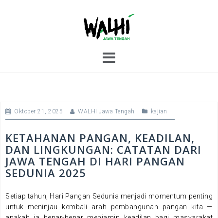
S
k
i
p
t
o
c
o
n
t
Oktober 21, 2025
WALHI Jawa Tengah
kajian
e
n
t
KETAHANAN PANGAN, KEADILAN,
DAN LINGKUNGAN: CATATAN DARI
JAWA TENGAH DI HARI PANGAN
SEDUNIA 2025
Setiap tahun, Hari Pangan Sedunia menjadi momentum penting
untuk meninjau kembali arah pembangunan pangan kita —
apakah ia benar-benar menjamin keadilan bagi masyarakat