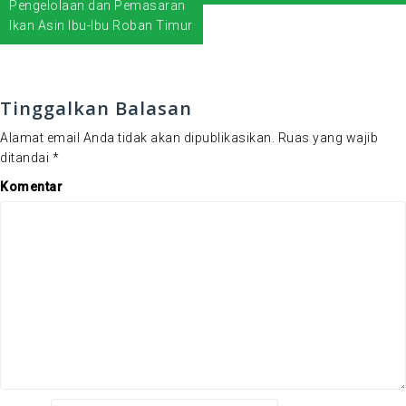
Pengelolaan dan Pemasaran
v
Ikan Asin Ibu-Ibu Roban Timur
i
g
a
s
Tinggalkan Balasan
i
Alamat email Anda tidak akan dipublikasikan.
Ruas yang wajib
p
ditandai
*
o
s
Komentar