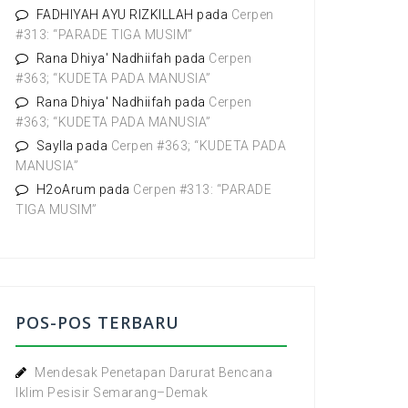
:
FADHIYAH AYU RIZKILLAH
pada
Cerpen
#313: “PARADE TIGA MUSIM”
Rana Dhiya' Nadhiifah
pada
Cerpen
#363; “KUDETA PADA MANUSIA”
Rana Dhiya' Nadhiifah
pada
Cerpen
#363; “KUDETA PADA MANUSIA”
Saylla
pada
Cerpen #363; “KUDETA PADA
MANUSIA”
H2oArum
pada
Cerpen #313: “PARADE
TIGA MUSIM”
POS-POS TERBARU
Mendesak Penetapan Darurat Bencana
Iklim Pesisir Semarang–Demak