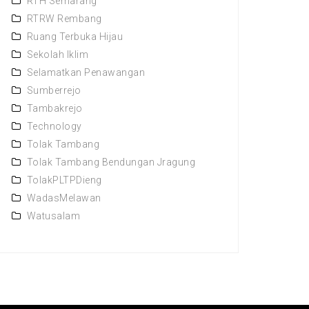
RTH Semarang
RTRW Rembang
Ruang Terbuka Hijau
Sekolah Iklim
Selamatkan Penawangan
Sumberrejo
Tambakrejo
Technology
Tolak Tambang
Tolak Tambang Bendungan Jragung
TolakPLTPDieng
WadasMelawan
Watusalam