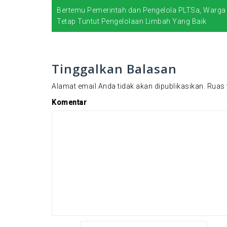
Bertemu Pemerintah dan Pengelola PLTSa, Warga
N
Tetap Tuntut Pengelolaan Limbah Yang Baik
a
v
i
Tinggalkan Balasan
g
Alamat email Anda tidak akan dipublikasikan.
Ruas 
a
Komentar
s
i
p
o
s