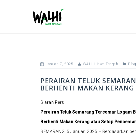
S
k
i
p
t
o
c
o
n
t
Januari 7, 2025
WALHI Jawa Tengah
Blog
e
n
PERAIRAN TELUK SEMARAN
t
BERHENTI MAKAN KERANG
Siaran Pers
Perairan Teluk Semarang Tercemar Logam B
Berhenti Makan Kerang atau Setop Pencema
SEMARANG, 5 Januari 2025 – Berdasarkan perc