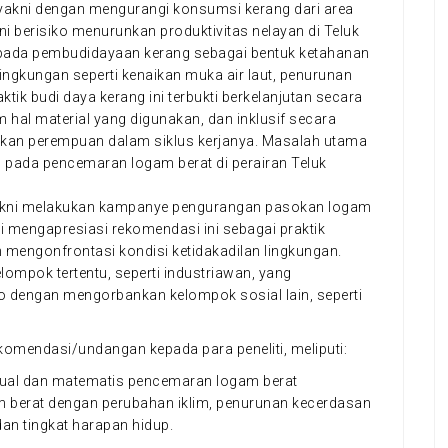
yakni dengan mengurangi konsumsi kerang dari area
ni berisiko menurunkan produktivitas nelayan di Teluk
ada pembudidayaan kerang sebagai bentuk ketahanan
lingkungan seperti kenaikan muka air laut, penurunan
aktik budi daya kerang ini terbukti berkelanjutan secara
m hal material yang digunakan, dan inklusif secara
batkan perempuan dalam siklus kerjanya. Masalah utama
 pada pencemaran logam berat di perairan Teluk
akni melakukan kampanye pengurangan pasokan logam
 mengapresiasi rekomendasi ini sebagai praktik
uan mengonfrontasi kondisi ketidakadilan lingkungan.
elompok tertentu, seperti industriawan, yang
o dengan mengorbankan kelompok sosial lain, seperti
komendasi/undangan kepada para peneliti, meliputi:
al dan matematis pencemaran logam berat
berat dengan perubahan iklim, penurunan kecerdasan
, dan tingkat harapan hidup.