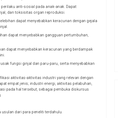
perilaku anti-sosial pada anak-anak. Dapat
al, dan toksisitas organ reproduksi.
a kelebihan dapat menyebabkan keracunan dengan gejala
njal.
kelebihan dapat menyebabkan gangguan pertumbuhan,
elebihan dapat menyebabkan keracunan yang berdampak
ni.
usak fungsi ginjal dan paru-paru, serta menyebabkan
ifikasi aktivitas-aktivitas industri yang relevan dengan
at empat jenis; industri energi, aktivitas pelabuhan,
batasi pada hal tersebut, sebagai pembuka diskursus
.
sulan dari para peneliti terdahulu.