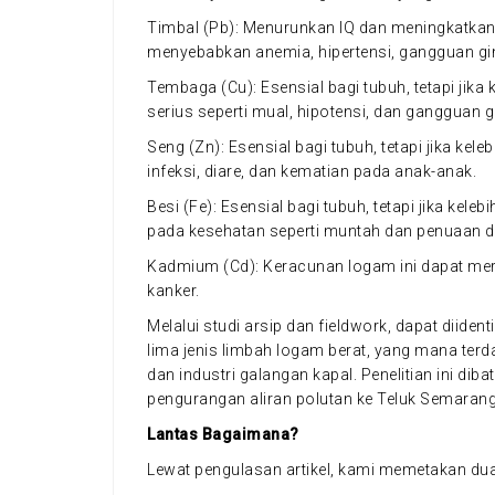
Timbal (Pb): Menurunkan IQ dan meningkatkan 
menyebabkan anemia, hipertensi, gangguan ginj
Tembaga (Cu): Esensial bagi tubuh, tetapi jik
serius seperti mual, hipotensi, dan gangguan gi
Seng (Zn): Esensial bagi tubuh, tetapi jika 
infeksi, diare, dan kematian pada anak-anak.
Besi (Fe): Esensial bagi tubuh, tetapi jika k
pada kesehatan seperti muntah dan penuaan di
Kadmium (Cd): Keracunan logam ini dapat mer
kanker.
Melalui studi arsip dan fieldwork, dapat diident
lima jenis limbah logam berat, yang mana terdap
dan industri galangan kapal. Penelitian ini di
pengurangan aliran polutan ke Teluk Semarang
Lantas Bagaimana?
Lewat pengulasan artikel, kami memetakan dua u