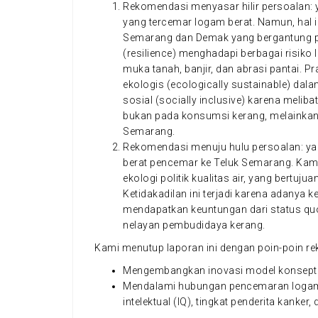
Rekomendasi menyasar hilir persoalan: 
yang tercemar logam berat. Namun, hal i
Semarang dan Demak yang bergantung p
(resilience) menghadapi berbagai risiko 
muka tanah, banjir, dan abrasi pantai. Pr
ekologis (ecologically sustainable) dala
sosial (socially inclusive) karena meli
bukan pada konsumsi kerang, melainkan
Semarang.
Rekomendasi menuju hulu persoalan: y
berat pencemar ke Teluk Semarang. Kami
ekologi politik kualitas air, yang bertuj
Ketidakadilan ini terjadi karena adanya k
mendapatkan keuntungan dari status qu
nelayan pembudidaya kerang.
Kami menutup laporan ini dengan poin-poin re
Mengembangkan inovasi model konseptu
Mendalami hubungan pencemaran logam 
intelektual (IQ), tingkat penderita kanker