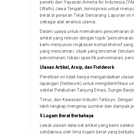
peneliti dari Yayasan Amerta Air Indonesia (Y
(Walhi) Jawa Tengah, terinspirasi untuk men
berat di perairan Teluk Semarang. Laporan ini 
sebagai alat analisis utama.
Dalam upaya untuk memahami pencemaran di 
artikel yang relevan dengan topik “pencemaran
kami menyusun ringkasan komprehensif yang m
yang mencemari, objek yang tercemar (teruta
pencemaran, lokasi spesifik pencemaran, pe
Ulasan Artikel, Arsip, dan Fieldwork
Penelitian ini tidak hanya mengandalkan ulasan a
lapangan (fieldwork) untuk mengidentifikasi un
sekitar Pelabuhan Tanjung Emas, Sungai Banji
Timur, dan Kawasan Industri Terboyo. Dengan
lebih lengkap mengenai sumber dan dampak p
5 Logam Berat Berbahaya
Lewat ulasan data-set artikel yang kami selek
setidaknya oleh lima logam berat yang berbah