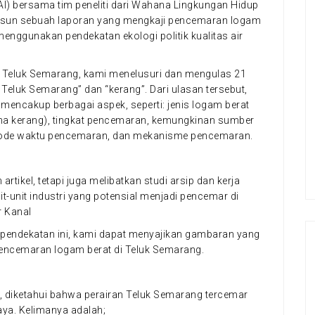
AAI) bersama tim peneliti dari Wahana Lingkungan Hidup
yusun sebuah laporan yang mengkaji pencemaran logam
menggunakan pendekatan ekologi politik kualitas air
Teluk Semarang, kami menelusuri dan mengulas 21
 Teluk Semarang” dan “kerang”. Dari ulasan tersebut,
encakup berbagai aspek, seperti: jenis logam berat
ma kerang), tingkat pencemaran, kemungkinan sumber
riode waktu pencemaran, dan mekanisme pencemaran.
rtikel, tetapi juga melibatkan studi arsip dan kerja
it-unit industri yang potensial menjadi pencemar di
r Kanal
 pendekatan ini, kami dapat menyajikan gambaran yang
encemaran logam berat di Teluk Semarang.
si, diketahui bahwa perairan Teluk Semarang tercemar
aya. Kelimanya adalah;