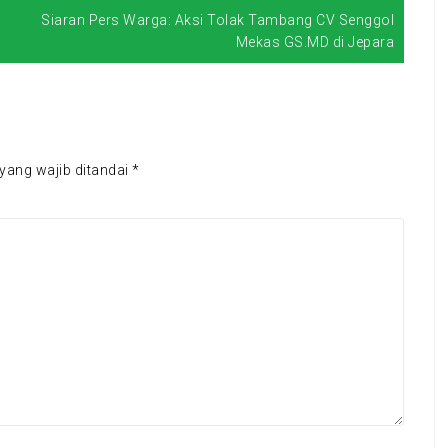
Siaran Pers Warga: Aksi Tolak Tambang CV Senggol
Mekas GS.MD di Jepara
yang wajib ditandai
*