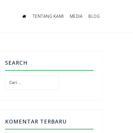
TENTANG KAMI
MEDIA
BLOG
SEARCH
C
a
r
i
u
n
t
KOMENTAR TERBARU
u
k