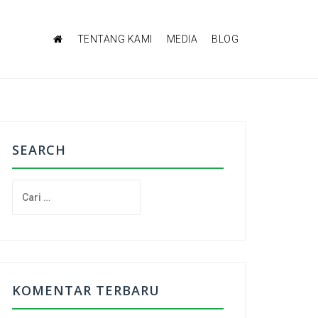
TENTANG KAMI
MEDIA
BLOG
SEARCH
C
a
r
i
u
n
t
KOMENTAR TERBARU
u
k