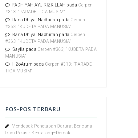
:
FADHIYAH AYU RIZKILLAH
pada
Cerpen
#313: “PARADE TIGA MUSIM”
Rana Dhiya' Nadhiifah
pada
Cerpen
#363; “KUDETA PADA MANUSIA”
Rana Dhiya' Nadhiifah
pada
Cerpen
#363; “KUDETA PADA MANUSIA”
Saylla
pada
Cerpen #363; “KUDETA PADA
MANUSIA”
H2oArum
pada
Cerpen #313: “PARADE
TIGA MUSIM”
POS-POS TERBARU
Mendesak Penetapan Darurat Bencana
Iklim Pesisir Semarang–Demak