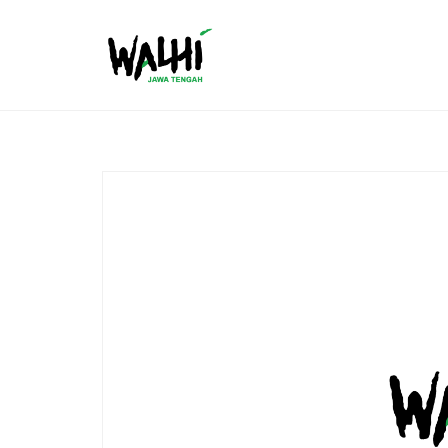
S
k
i
p
t
o
c
o
n
t
e
n
t