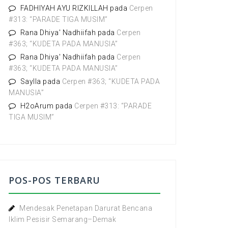
:
FADHIYAH AYU RIZKILLAH
pada
Cerpen
#313: “PARADE TIGA MUSIM”
Rana Dhiya' Nadhiifah
pada
Cerpen
#363; “KUDETA PADA MANUSIA”
Rana Dhiya' Nadhiifah
pada
Cerpen
#363; “KUDETA PADA MANUSIA”
Saylla
pada
Cerpen #363; “KUDETA PADA
MANUSIA”
H2oArum
pada
Cerpen #313: “PARADE
TIGA MUSIM”
POS-POS TERBARU
Mendesak Penetapan Darurat Bencana
Iklim Pesisir Semarang–Demak