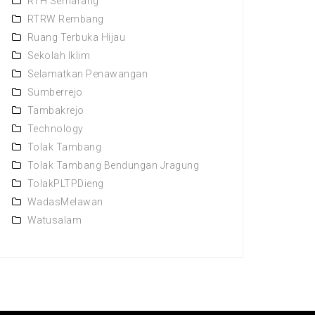
RTH Semarang
RTRW Rembang
Ruang Terbuka Hijau
Sekolah Iklim
Selamatkan Penawangan
Sumberrejo
Tambakrejo
Technology
Tolak Tambang
Tolak Tambang Bendungan Jragung
TolakPLTPDieng
WadasMelawan
Watusalam