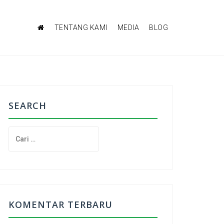
TENTANG KAMI
MEDIA
BLOG
SEARCH
C
a
r
i
u
n
t
KOMENTAR TERBARU
u
k