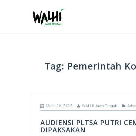
S
k
i
p
t
o
c
o
n
Tag:
Pemerintah Ko
t
e
n
t
Maret 28, 2022
WALHI Jawa Tengah
Advo
AUDIENSI PLTSA PUTRI C
DIPAKSAKAN