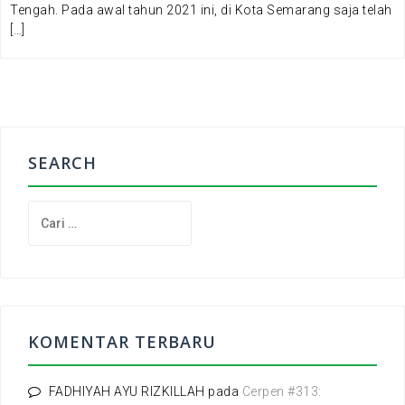
Tengah. Pada awal tahun 2021 ini, di Kota Semarang saja telah
[…]
SEARCH
C
a
r
i
u
n
t
KOMENTAR TERBARU
u
k
:
FADHIYAH AYU RIZKILLAH
pada
Cerpen #313: