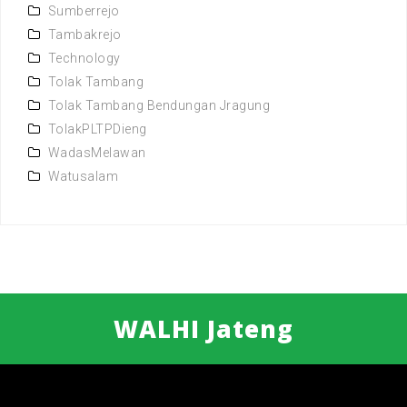
Sumberrejo
Tambakrejo
Technology
Tolak Tambang
Tolak Tambang Bendungan Jragung
TolakPLTPDieng
WadasMelawan
Watusalam
WALHI Jateng