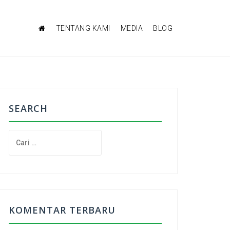
TENTANG KAMI
MEDIA
BLOG
SEARCH
C
a
r
i
u
n
t
KOMENTAR TERBARU
u
k