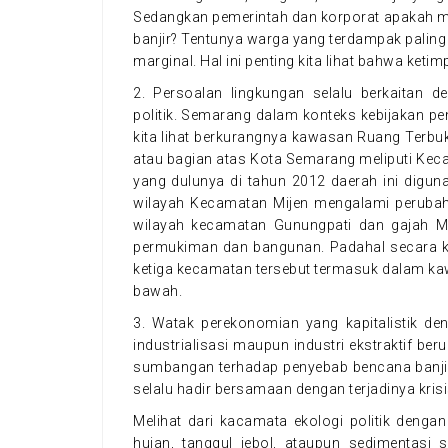
Sedangkan pemerintah dan korporat apakah m
banjir? Tentunya warga yang terdampak paling 
marginal. Hal ini penting kita lihat bahwa ket
2. Persoalan lingkungan selalu berkaitan de
politik. Semarang dalam konteks kebijakan p
kita lihat berkurangnya kawasan Ruang Terbu
atau bagian atas Kota Semarang meliputi Kec
yang dulunya di tahun 2012 daerah ini digun
wilayah Kecamatan Mijen mengalami peruba
wilayah kecamatan Gunungpati dan gajah Mun
permukiman dan bangunan. Padahal secara 
ketiga kecamatan tersebut termasuk dalam k
bawah.
3. Watak perekonomian yang kapitalistik 
industrialisasi maupun industri ekstraktif b
sumbangan terhadap penyebab bencana banjir
selalu hadir bersamaan dengan terjadinya kris
Melihat dari kacamata ekologi politik denga
hujan, tanggul jebol, ataupun sedimentasi 