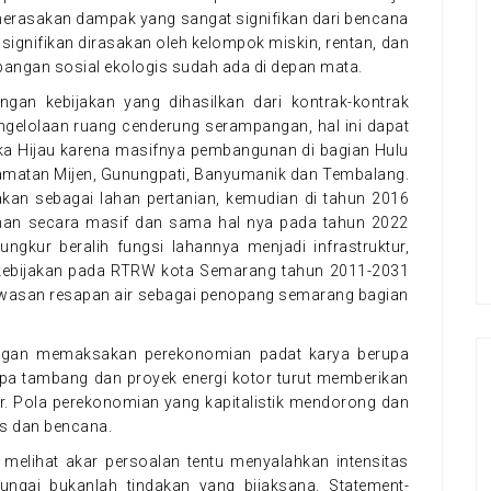
erasakan dampak yang sangat signifikan dari bencana
signifikan dirasakan oleh kelompok miskin, rentan, dan
impangan sosial ekologis sudah ada di depan mata.
ngan kebijakan yang dihasilkan dari kontrak-kontrak
engelolaan ruang cenderung serampangan, hal ini dapat
ka Hijau karena masifnya pembangunan di bagian Hulu
amatan Mijen, Gunungpati, Banyumanik dan Tembalang.
akan sebagai lahan pertanian, kemudian di tahun 2016
han secara masif dan sama hal nya pada tahun 2022
gkur beralih fungsi lahannya menjadi infrastruktur,
kebijakan pada RTRW kota Semarang tahun 2011-2031
awasan resapan air sebagai penopang semarang bagian
dengan memaksakan perekonomian padat karya berupa
erupa tambang dan proyek energi kotor turut memberikan
. Pola perekonomian yang kapitalistik mendorong dan
is dan bencana.
n melihat akar persoalan tentu menyalahkan intensitas
sungai bukanlah tindakan yang bijaksana. Statement-