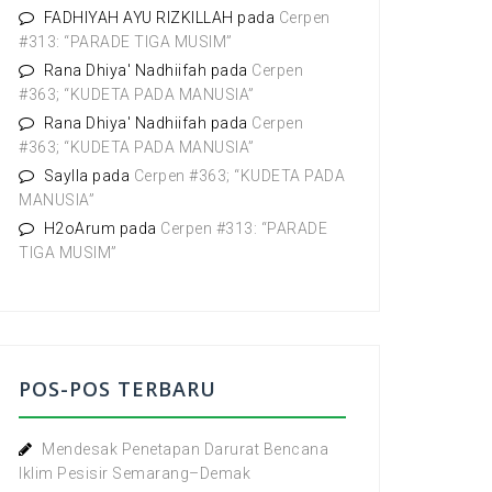
:
FADHIYAH AYU RIZKILLAH
pada
Cerpen
#313: “PARADE TIGA MUSIM”
Rana Dhiya' Nadhiifah
pada
Cerpen
#363; “KUDETA PADA MANUSIA”
Rana Dhiya' Nadhiifah
pada
Cerpen
#363; “KUDETA PADA MANUSIA”
Saylla
pada
Cerpen #363; “KUDETA PADA
MANUSIA”
H2oArum
pada
Cerpen #313: “PARADE
TIGA MUSIM”
POS-POS TERBARU
Mendesak Penetapan Darurat Bencana
Iklim Pesisir Semarang–Demak