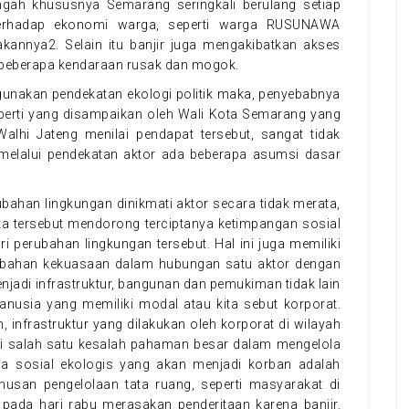
ngah khususnya Semarang seringkali berulang setiap
 terhadap ekonomi warga, seperti warga RUSUNAWA
annya2. Selain itu banjir juga mengakibatkan akses
beberapa kendaraan rusak dan mogok.
unakan pendekatan ekologi politik maka, penyebabnya
eperti yang disampaikan oleh Wali Kota Semarang yang
alhi Jateng menilai pendapat tersebut, sangat tidak
 melalui pendekatan aktor ada beberapa asumsi dasar
ubahan lingkungan dinikmati aktor secara tidak merata,
ata tersebut mendorong terciptanya ketimpangan sosial
 perubahan lingkungan tersebut. Hal ini juga memiliki
perubahan kekuasaan dalam hubungan satu aktor dengan
enjadi infrastruktur, bangunan dan pemukiman tidak lain
nusia yang memiliki modal atau kita sebut korporat.
infrastruktur yang dilakukan oleh korporat di wilayah
ini salah satu kesalah pahaman besar dalam mengelola
a sosial ekologis yang akan menjadi korban adalah
san pengelolaan tata ruang, seperti masyarakat di
pada hari rabu merasakan penderitaan karena banjir.