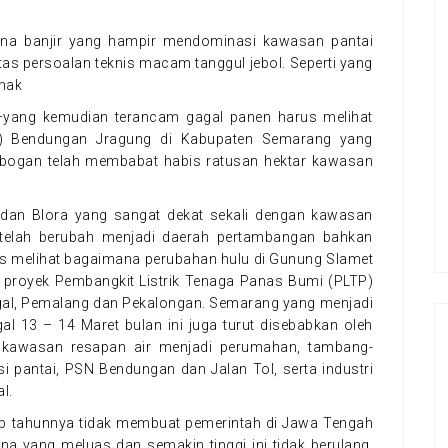
ana banjir yang hampir mendominasi kawasan pantai
tas persoalan teknis macam tanggul jebol. Seperti yang
emak
yang kemudian terancam gagal panen harus melihat
N) Bendungan Jragung di Kabupaten Semarang yang
bogan telah membabat habis ratusan hektar kawasan
ti, dan Blora yang sangat dekat sekali dengan kawasan
telah berubah menjadi daerah pertambangan bahkan
rus melihat bagaimana perubahan hulu di Gunung Slamet
ba proyek Pembangkit Listrik Tenaga Panas Bumi (PLTP)
egal, Pemalang dan Pekalongan. Semarang yang menjadi
l 13 – 14 Maret bulan ini juga turut disebabkan oleh
 kawasan resapan air menjadi perumahan, tambang-
 pantai, PSN Bendungan dan Jalan Tol, serta industri
l.
tiap tahunnya tidak membuat pemerintah di Jawa Tengah
a yang meluas dan semakin tinggi ini tidak berulang.