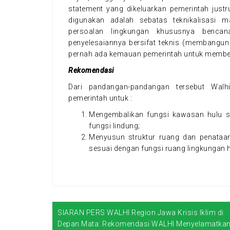
statement yang dikeluarkan pemerintah just
digunakan adalah sebatas teknikalisasi
persoalan lingkungan khususnya bencan
penyelesaiannya bersifat teknis (membangun 
pernah ada kemauan pemerintah untuk memben
Rekomendasi
Dari pandangan-pandangan tersebut Wal
pemerintah untuk :
Mengembalikan fungsi kawasan hulu se
fungsi lindung;
Menyusun struktur ruang dan penata
sesuai dengan fungsi ruang lingkungan h
SIARAN PERS WALHI Region Jawa Krisis Iklim di
N
Depan Mata: Rekomendasi WALHI Menyelamatka