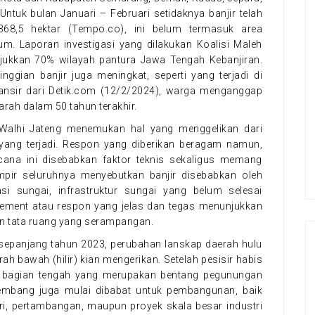
 Untuk bulan Januari – Februari setidaknya banjir telah
68,5 hektar (Tempo.co), ini belum termasuk area
. Laporan investigasi yang dilakukan Koalisi Maleh
ukkan 70% wilayah pantura Jawa Tengah Kebanjiran.
nggian banjir juga meningkat, seperti yang terjadi di
ansir dari Detik.com (12/2/2024), warga menganggap
parah dalam 50 tahun terakhir.
, Walhi Jateng menemukan hal yang menggelikan dari
yang terjadi. Respon yang diberikan beragam namun,
ana ini disebabkan faktor teknis sekaligus memang
ampir seluruhnya menyebutkan banjir disebabkan oleh
asi sungai, infrastruktur sungai yang belum selesai
atement atau respon yang jelas dan tegas menunjukkan
dan tata ruang yang serampangan.
g sepanjang tahun 2023, perubahan lanskap daerah hulu
h bawah (hilir) kian mengerikan. Setelah pesisir habis
f, bagian tengah yang merupakan bentang pegunungan
embang juga mulai dibabat untuk pembangunan, baik
tri, pertambangan, maupun proyek skala besar industri