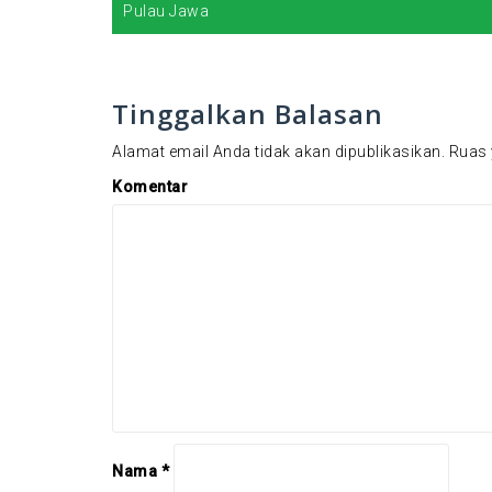
a
Pulau Jawa
v
i
Tinggalkan Balasan
g
a
Alamat email Anda tidak akan dipublikasikan.
Ruas 
s
Komentar
i
p
o
s
Nama
*