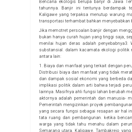
Bencana ekologis berupa banjir di Jawa Te
tahunnya. Banjir ini tentunya berdampak
Kaligawe yang terpaksa menutup warung mak
transportasi terhambat bahkan menyebabkan 
Jika memotret persoalan banjir dengan mengg
bukan hanya curah hujan yang tinggi saja, s
menilai hujan deras adalah penyebabnya3. W
substansial. dalam kacamata ekologi politik
antara lain:
1. Biaya dan manfaat yang terkait dengan per
Distribusi biaya dan manfaat yang tidak mer
dan dampak sosial ekonomi yang berbeda dari
implikasi politik dalam arti bahwa terjadi 
lainnya. Masifnya ahli fungsi lahan berubah m
aktornya adalah pemerintah dan manusia- ma
Pemerintah mengizinkan proyek pembangunan, 
yang secara fungsi sebagai resapan air hal 
tata ruang dan pembangunan. ketika bencan
warga yang tidak tahu menahu dalam perumu
Semarang utara, Kaligawe, Tambakrejo yang 