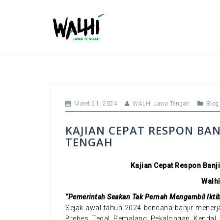
S
k
i
p
t
o
c
o
n
t
Maret 21, 2024
WALHI Jawa Tengah
Blog
e
n
KAJIAN CEPAT RESPON BANJ
t
TENGAH
Kajian Cepat Respon Banji
Walh
“Pemerintah Seakan Tak Pernah Mengambil Iktiba
Sejak awal tahun 2024 bencana banjir menerj
Brebes, Tegal, Pemalang, Pekalongan, Kendal