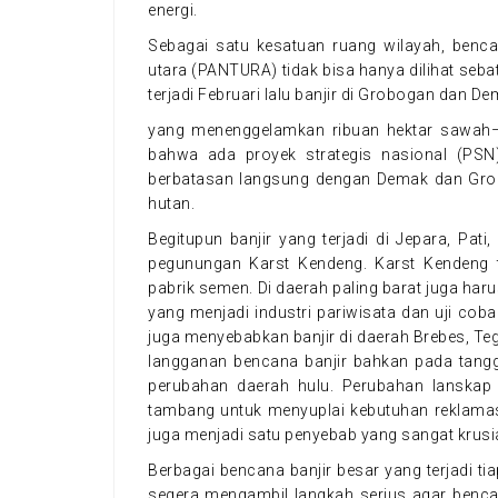
energi.
Sebagai satu kesatuan ruang wilayah, benc
utara (PANTURA) tidak bisa hanya dilihat seba
terjadi Februari lalu banjir di Grobogan dan D
yang menenggelamkan ribuan hektar sawah–
bahwa ada proyek strategis nasional (PS
berbatasan langsung dengan Demak dan Gro
hutan.
Begitupun banjir yang terjadi di Jepara, Pa
pegunungan Karst Kendeng. Karst Kendeng 
pabrik semen. Di daerah paling barat juga ha
yang menjadi industri pariwisata dan uji co
juga menyebabkan banjir di daerah Brebes, T
langganan bencana banjir bahkan pada tangga
perubahan daerah hulu. Perubahan lanskap
tambang untuk menyuplai kebutuhan reklamasi
juga menjadi satu penyebab yang sangat krusia
Berbagai bencana banjir besar yang terjadi 
segera mengambil langkah serius agar bencan