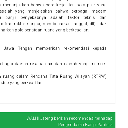
ru menunjukkan bahwa cara kerja dan pola pikir yang
 masalah–yang menjelaskan bahwa berbagai macam
a banjir penyebabnya adalah faktor teknis dan
infrastruktur sungai, membenarkan tanggul, dll) tidak
arkan pola penataan ruang yang berkeadilan.
hi Jawa Tengah memberikan rekomendasi kepada
bagai daerah resapan air dan daerah yang memiliki
an ruang dalam Rencana Tata Ruang Wilayah (RTRW)
idup yang berkeadilan.
WALHI Jateng berikan rekomendasi terhadap
n
Pengendalian Banjir Pantura