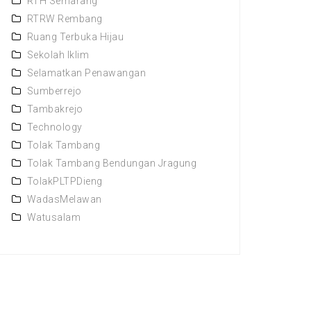
RTH Semarang
RTRW Rembang
Ruang Terbuka Hijau
Sekolah Iklim
Selamatkan Penawangan
Sumberrejo
Tambakrejo
Technology
Tolak Tambang
Tolak Tambang Bendungan Jragung
TolakPLTPDieng
WadasMelawan
Watusalam