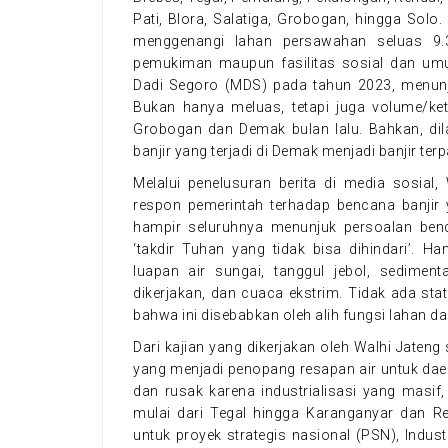
Pati, Blora, Salatiga, Grobogan, hingga Solo.
menggenangi lahan persawahan seluas 9.3
pemukiman maupun fasilitas sosial dan umum
Dadi Segoro (MDS) pada tahun 2023, menunj
Bukan hanya meluas, tetapi juga volume/keti
Grobogan dan Demak bulan lalu. Bahkan, dil
banjir yang terjadi di Demak menjadi banjir ter
Melalui penelusuran berita di media sosial
respon pemerintah terhadap bencana banjir 
hampir seluruhnya menunjuk persoalan benc
‘takdir Tuhan yang tidak bisa dihindari’. H
luapan air sungai, tanggul jebol, sediment
dikerjakan, dan cuaca ekstrim. Tidak ada st
bahwa ini disebabkan oleh alih fungsi lahan 
Dari kajian yang dikerjakan oleh Walhi Jaten
yang menjadi penopang resapan air untuk daera
dan rusak karena industrialisasi yang masi
mulai dari Tegal hingga Karanganyar dan R
untuk proyek strategis nasional (PSN), Indus