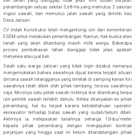
beli tanah yang dianggap tidak jelas. Kini sudah berjalan
penambangan seluas sekitar 5,68 Ha yang memutus 2 saluran
irigasi sawah, dan memutus jalan sawah yang dimiliki kas
Desa Jatisari.
CV Indah Konstruksi telah mengantongi izin dari kementerian
ESDM untuk melakukan penambangan. Namun, hak kuasa atas
tanah yang akan ditambang masih milik warga. Beberapa
proses pembebasan lahan dianggap tidak jelas apakah
menyewa atau jual beli.
Salah satu warga Jatisari yang tidak ingin disebut namanya
mengemukakan bahwa sawahnya dijual karena terjepit situasi
dimana sawah tetangganya yang terletak di samping kanan kiri
sawahnya telah dibeli oleh pihak tambang, tersisa sawahnya
saja. Mirisnya satu petak sawah miliknya ikut ditambang tanpa
izin pemilik sawah terlebih dahulu. Ketika ditanyakan ke pihak
penambang, hal itu terjadi karena ketidaktahuan operator
ekskavator terhadap batas sawah yang sudah/belum dibeli.
Akhirnya ia melepaskan tanahnya seharga 15ribu/meter
kepada pihak penambang dengan mengajukan kontrak
perjanjian yang hingga saat ini belum ditandatangani pihak