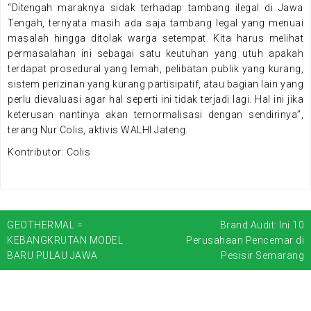
“Ditengah maraknya sidak terhadap tambang ilegal di Jawa
Tengah, ternyata masih ada saja tambang legal yang menuai
masalah hingga ditolak warga setempat. Kita harus melihat
permasalahan ini sebagai satu keutuhan yang utuh apakah
terdapat prosedural yang lemah, pelibatan publik yang kurang,
sistem perizinan yang kurang partisipatif, atau bagian lain yang
perlu dievaluasi agar hal seperti ini tidak terjadi lagi. Hal ini jika
keterusan nantinya akan ternormalisasi dengan sendirinya”,
terang Nur Colis, aktivis WALHI Jateng.
Kontributor: Colis
GEOTHERMAL =
Brand Audit: Ini 10
N
KEBANGKRUTAN MODEL
Perusahaan Pencemar di
a
BARU PULAU JAWA
Pesisir Semarang
v
i
g