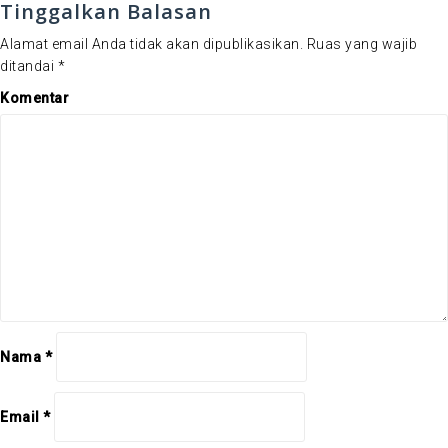
a
Tinggalkan Balasan
s
Alamat email Anda tidak akan dipublikasikan.
Ruas yang wajib
i
ditandai
*
p
o
Komentar
s
Nama
*
Email
*