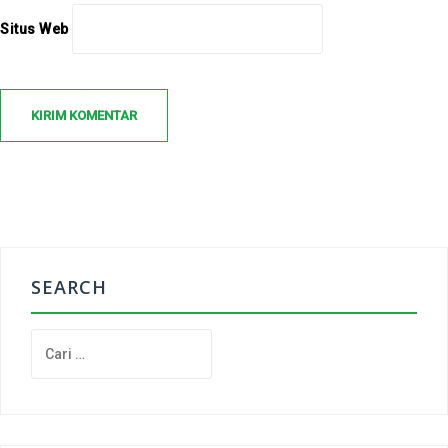
Situs Web
SEARCH
C
a
r
i
u