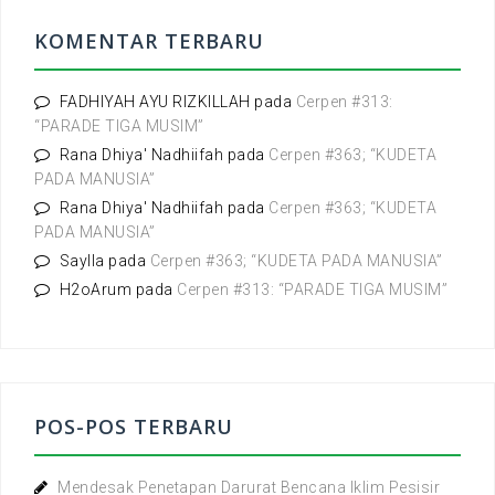
n
t
KOMENTAR TERBARU
u
k
:
FADHIYAH AYU RIZKILLAH
pada
Cerpen #313:
“PARADE TIGA MUSIM”
Rana Dhiya' Nadhiifah
pada
Cerpen #363; “KUDETA
PADA MANUSIA”
Rana Dhiya' Nadhiifah
pada
Cerpen #363; “KUDETA
PADA MANUSIA”
Saylla
pada
Cerpen #363; “KUDETA PADA MANUSIA”
H2oArum
pada
Cerpen #313: “PARADE TIGA MUSIM”
POS-POS TERBARU
Mendesak Penetapan Darurat Bencana Iklim Pesisir