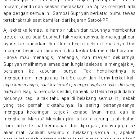
muram, sendu dan seakan merasakan iba. Aji tak mengerti ada
apa dengan semua ini. Sampai Supriyah berkata: ibumu tewas
tertabrak truk saat kami lari dari kejaran Satpol-PP.
Aji seketika lemas, ia hampir rubuh dan tubuhnya membentur
trotoar kalau saja Supriyah tak menahannya. Ia menggigil dan
nyaris tak sadarkan diri. Dunia begitu gelap di matanya. Dan
mungkin beginilah rasanya hidup ketika tak memiliki harapan.
Hanya mau menangis, menangis, dan menjerit sekuatnya.
Supriyah melihatnya lemas dan lunglai selepas ia mengajak Aji
berziarah ke kuburan ibunya. Tak henti-hentinya ia
menggumam, mengulangi lirik Suratan dari Tomy berkali-kali:
ingin kumenangis, saat ku terpaku, mengenangkan nasib, diri yang
tiada arti
. Bagi si pemuda sendiri, banyak hal telah terjadi dalam
hidupnya, tapi ia tak tahu apa di belakang semua ini, sebab
yang tak pernah diketahuinya. Ia sering bertanya-tanya,
mengapa kekeringan terjadi? kenapa Iwan mati, dan ia
menghajar Marop? Mungkin jika ia tak dikurung tujuh bulan,
Tono tidak terlibat kerusuhan dan dipenjara, ibunya juga tak
akan mati. Adakah sesuatu di belakang semua ini, apakah