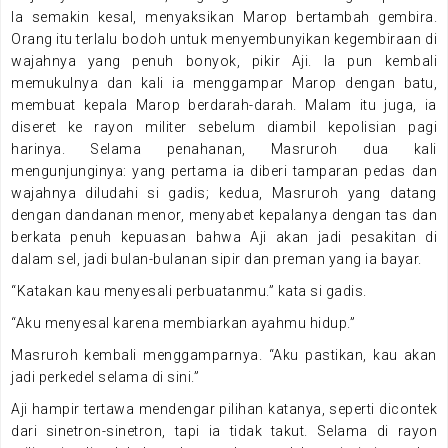
Ia semakin kesal, menyaksikan Marop bertambah gembira.
Orang itu terlalu bodoh untuk menyembunyikan kegembiraan di
wajahnya yang penuh bonyok, pikir Aji. Ia pun kembali
memukulnya dan kali ia menggampar Marop dengan batu,
membuat kepala Marop berdarah-darah. Malam itu juga, ia
diseret ke rayon militer sebelum diambil kepolisian pagi
harinya. Selama penahanan, Masruroh dua kali
mengunjunginya: yang pertama ia diberi tamparan pedas dan
wajahnya diludahi si gadis; kedua, Masruroh yang datang
dengan dandanan menor, menyabet kepalanya dengan tas dan
berkata penuh kepuasan bahwa Aji akan jadi pesakitan di
dalam sel, jadi bulan-bulanan sipir dan preman yang ia bayar.
“Katakan kau menyesali perbuatanmu.” kata si gadis.
“Aku menyesal karena membiarkan ayahmu hidup.”
Masruroh kembali menggamparnya. “Aku pastikan, kau akan
jadi perkedel selama di sini.”
Aji hampir tertawa mendengar pilihan katanya, seperti dicontek
dari sinetron-sinetron, tapi ia tidak takut. Selama di rayon