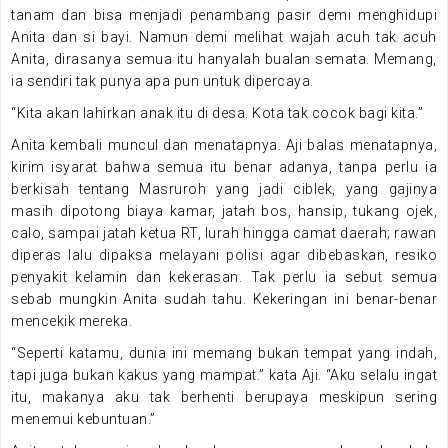
tanam dan bisa menjadi penambang pasir demi menghidupi
Anita dan si bayi. Namun demi melihat wajah acuh tak acuh
Anita, dirasanya semua itu hanyalah bualan semata. Memang,
ia sendiri tak punya apa pun untuk dipercaya.
“Kita akan lahirkan anak itu di desa. Kota tak cocok bagi kita.”
Anita kembali muncul dan menatapnya. Aji balas menatapnya,
kirim isyarat bahwa semua itu benar adanya, tanpa perlu ia
berkisah tentang Masruroh yang jadi ciblek, yang gajinya
masih dipotong biaya kamar, jatah bos, hansip, tukang ojek,
calo, sampai jatah ketua RT, lurah hingga camat daerah; rawan
diperas lalu dipaksa melayani polisi agar dibebaskan, resiko
penyakit kelamin dan kekerasan. Tak perlu ia sebut semua
sebab mungkin Anita sudah tahu. Kekeringan ini benar-benar
mencekik mereka.
“Seperti katamu, dunia ini memang bukan tempat yang indah,
tapi juga bukan kakus yang mampat.” kata Aji. “Aku selalu ingat
itu, makanya aku tak berhenti berupaya meskipun sering
menemui kebuntuan.”