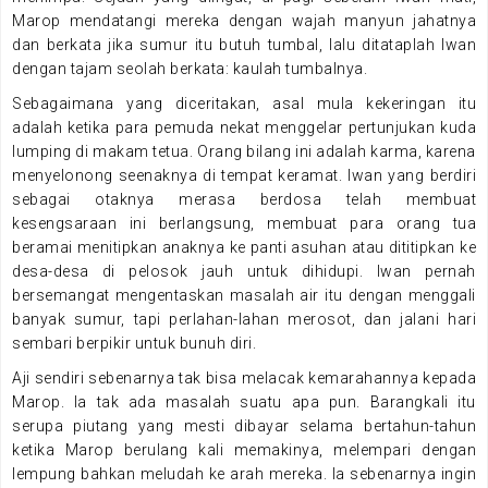
Marop mendatangi mereka dengan wajah manyun jahatnya
dan berkata jika sumur itu butuh tumbal, lalu ditataplah Iwan
dengan tajam seolah berkata: kaulah tumbalnya.
Sebagaimana yang diceritakan, asal mula kekeringan itu
adalah ketika para pemuda nekat menggelar pertunjukan kuda
lumping di makam tetua. Orang bilang ini adalah karma, karena
menyelonong seenaknya di tempat keramat. Iwan yang berdiri
sebagai otaknya merasa berdosa telah membuat
kesengsaraan ini berlangsung, membuat para orang tua
beramai menitipkan anaknya ke panti asuhan atau dititipkan ke
desa-desa di pelosok jauh untuk dihidupi. Iwan pernah
bersemangat mengentaskan masalah air itu dengan menggali
banyak sumur, tapi perlahan-lahan merosot, dan jalani hari
sembari berpikir untuk bunuh diri.
Aji sendiri sebenarnya tak bisa melacak kemarahannya kepada
Marop. Ia tak ada masalah suatu apa pun. Barangkali itu
serupa piutang yang mesti dibayar selama bertahun-tahun
ketika Marop berulang kali memakinya, melempari dengan
lempung bahkan meludah ke arah mereka. Ia sebenarnya ingin