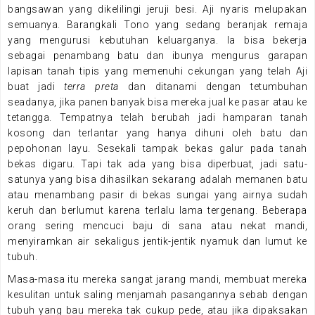
bangsawan yang dikelilingi jeruji besi. Aji nyaris melupakan
semuanya. Barangkali Tono yang sedang beranjak remaja
yang mengurusi kebutuhan keluarganya. Ia bisa bekerja
sebagai penambang batu dan ibunya mengurus garapan
lapisan tanah tipis yang memenuhi cekungan yang telah Aji
buat jadi
terra
preta
dan ditanami dengan tetumbuhan
seadanya, jika panen banyak bisa mereka jual ke pasar atau ke
tetangga. Tempatnya telah berubah jadi hamparan tanah
kosong dan terlantar yang hanya dihuni oleh batu dan
pepohonan layu. Sesekali tampak bekas galur pada tanah
bekas digaru. Tapi tak ada yang bisa diperbuat, jadi satu-
satunya yang bisa dihasilkan sekarang adalah memanen batu
atau menambang pasir di bekas sungai yang airnya sudah
keruh dan berlumut karena terlalu lama tergenang. Beberapa
orang sering mencuci baju di sana atau nekat mandi,
menyiramkan air sekaligus jentik-jentik nyamuk dan lumut ke
tubuh.
Masa-masa itu mereka sangat jarang mandi, membuat mereka
kesulitan untuk saling menjamah pasangannya sebab dengan
tubuh yang bau mereka tak cukup pede, atau jika dipaksakan