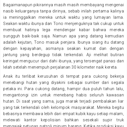
Bagaimanapun pikirannya masih masih membayang mengenai
nasib keluarganya tanpa dirinya, sebab inilah pertama kalinya
ia meninggalkan mereka untuk waktu yang lumayan lama.
Seakan waktu ibunya dan Tono menjenguknya tak cukup untuk
membuat hatinya lega mendengar kabar bahwa mereka
sungguh baik-baik saja. Namun apa yang datang kemudian
adalah kejutan, Tono masuk penjara. Ibunya siang itu datang
dengan kepayahan, asmanya seakan kumat dan dengan
jantung yang berdegup tidak terkendali. Aji melihat butiran
keringat mengucur dari dahi ibunya, yang tersengat panas dan
lelah setelah menempuh perjalanan 30 kilometer naik kereta.
Anak itu terlibat kerusuhan di tempat para cukong bekerja
menebangi hutan yang diyakini sebagai sumber dari segala
petaka ini. Para cukong datang, hampir dua puluh tahun lalu,
mengantongi izin untuk menebang habis seluruh kawasan
hutan. Di saat yang sama, juga marak terjadi pembalakan liar
yang tak terkendali oleh kelompok masyarakat. Mereka begitu
bebasnya membawa lebih dari empat kubik kayu setiap malam,
melewati kantor kepolisian bahkan sesekali supir truk
mengajak petugas patroli minum bareng. Ketika produksi kayu