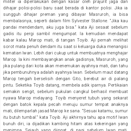
militer ia diperlakukan dengan kasar oleh prajurit jaga dan
dihajar polisi-polisi baru saat berada di kantor polisi. Jika ia
sungguh dihajar preman yang dibayar Masruroh, ia bisa
membalasnya, seperti dalam film Sylvester Stallone. “Jika kau
pandai mendendam, aku juga bisa.” kata Aji sesaat sebelum
gadis itu pergi sambil mengumpat. Ia kemudian mendapat
kabar kalau Marop mati, di tangan Toyib. Aji pernah melihat
sorot mata penuh dendam itu saat si keluarga duka menangisi
kematian Iwan. Lebih dari cukup untuk membuatnya menghajar
Marop. Ia kini membayangkan anak gadisnya, Masruroh, yang
jika pulang dari kota akan menemukan ayahnya mati, dan tahu
jika pembunuhnya adalah ayahnya Iwan. Sebelum maut datang
Marop tengah berselisih dengan Gito, berebut air di palang
pintu. Seketika Toyib datang, membela adik iparnya. Pertikaian
semakin sengit, sebelum pukulan cangkul berhasil membuat
nyawa Marop melayang. Toyib menyeret tubuh yang sekarat
dengan batok kepala pecah menuju sumur tempat anaknya
mati, dilemparlah jasad Marop ke sana. “Sesuai katamu, sumur
itu butuh tumbal.” kata Toyib. Aji akhirnya tahu apa motif Iwan
bunuh diri, ia dijadikan kambing hitam atas kekeringan yang
menimpa. Sejauh yang diingat, di pagi sebelum Iwan mati,