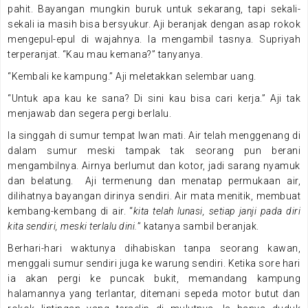
pahit. Bayangan mungkin buruk untuk sekarang, tapi sekali-
sekali ia masih bisa bersyukur. Aji beranjak dengan asap rokok
mengepul-epul di wajahnya. Ia mengambil tasnya. Supriyah
terperanjat. “Kau mau kemana?” tanyanya.
“Kembali ke kampung.” Aji meletakkan selembar uang.
“Untuk apa kau ke sana? Di sini kau bisa cari kerja.” Aji tak
menjawab dan segera pergi berlalu.
Ia singgah di sumur tempat Iwan mati. Air telah menggenang di
dalam sumur meski tampak tak seorang pun berani
mengambilnya. Airnya berlumut dan kotor, jadi sarang nyamuk
dan belatung. Aji termenung dan menatap permukaan air,
dilihatnya bayangan dirinya sendiri. Air mata menitik, membuat
kembang-kembang di air. “
kita telah lunasi, setiap janji pada diri
kita sendiri, meski terlalu dini.
” katanya sambil beranjak.
Berhari-hari waktunya dihabiskan tanpa seorang kawan,
menggali sumur sendiri juga ke warung sendiri. Ketika sore hari
ia akan pergi ke puncak bukit, memandang kampung
halamannya yang terlantar, ditemani sepeda motor butut dan