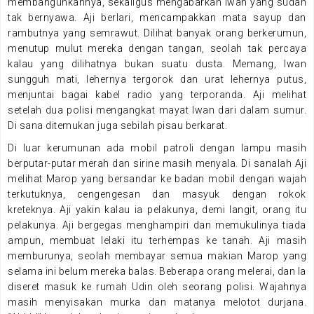
membangunkannya, sekaligus mengabarkan Iwan yang sudah
tak bernyawa. Aji berlari, mencampakkan mata sayup dan
rambutnya yang semrawut. Dilihat banyak orang berkerumun,
menutup mulut mereka dengan tangan, seolah tak percaya
kalau yang dilihatnya bukan suatu dusta. Memang, Iwan
sungguh mati, lehernya tergorok dan urat lehernya putus,
menjuntai bagai kabel radio yang terporanda. Aji melihat
setelah dua polisi mengangkat mayat Iwan dari dalam sumur.
Di sana ditemukan juga sebilah pisau berkarat.
Di luar kerumunan ada mobil patroli dengan lampu masih
berputar-putar merah dan sirine masih menyala. Di sanalah Aji
melihat Marop yang bersandar ke badan mobil dengan wajah
terkutuknya, cengengesan dan masyuk dengan rokok
kreteknya. Aji yakin kalau ia pelakunya, demi langit, orang itu
pelakunya. Aji bergegas menghampiri dan memukulinya tiada
ampun, membuat lelaki itu terhempas ke tanah. Aji masih
memburunya, seolah membayar semua makian Marop yang
selama ini belum mereka balas. Beberapa orang melerai, dan Ia
diseret masuk ke rumah Udin oleh seorang polisi. Wajahnya
masih menyisakan murka dan matanya melotot durjana.