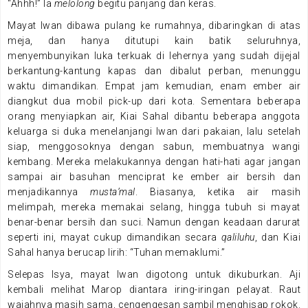
“Ahhh!” Ia
melolong
begitu panjang dan keras.
Mayat Iwan dibawa pulang ke rumahnya, dibaringkan di atas
meja, dan hanya ditutupi kain batik seluruhnya,
menyembunyikan luka terkuak di lehernya yang sudah dijejal
berkantung-kantung kapas dan dibalut perban, menunggu
waktu dimandikan. Empat jam kemudian, enam ember air
diangkut dua mobil pick-up dari kota. Sementara beberapa
orang menyiapkan air, Kiai Sahal dibantu beberapa anggota
keluarga si duka menelanjangi Iwan dari pakaian, lalu setelah
siap, menggosoknya dengan sabun, membuatnya wangi
kembang. Mereka melakukannya dengan hati-hati agar jangan
sampai air basuhan menciprat ke ember air bersih dan
menjadikannya
musta’mal
. Biasanya, ketika air masih
melimpah, mereka memakai selang, hingga tubuh si mayat
benar-benar bersih dan suci. Namun dengan keadaan darurat
seperti ini, mayat cukup dimandikan secara
qaliluhu
, dan Kiai
Sahal hanya berucap lirih: “Tuhan memaklumi.”
Selepas Isya, mayat Iwan digotong untuk dikuburkan. Aji
kembali melihat Marop diantara iring-iringan pelayat. Raut
wajahnya masih sama, cengengesan sambil menghisap rokok.