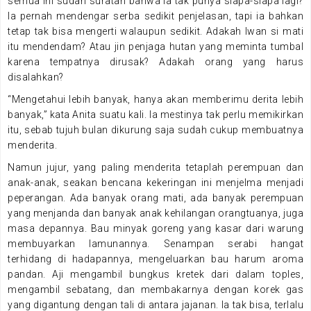
semua ini sudah suratan bahwa ia tak punya siapa-siapa lagi?
Ia pernah mendengar serba sedikit penjelasan, tapi ia bahkan
tetap tak bisa mengerti walaupun sedikit. Adakah Iwan si mati
itu mendendam? Atau jin penjaga hutan yang meminta tumbal
karena tempatnya dirusak? Adakah orang yang harus
disalahkan?
“Mengetahui lebih banyak, hanya akan memberimu derita lebih
banyak,” kata Anita suatu kali. Ia mestinya tak perlu memikirkan
itu, sebab tujuh bulan dikurung saja sudah cukup membuatnya
menderita.
Namun jujur, yang paling menderita tetaplah perempuan dan
anak-anak, seakan bencana kekeringan ini menjelma menjadi
peperangan. Ada banyak orang mati, ada banyak perempuan
yang menjanda dan banyak anak kehilangan orangtuanya, juga
masa depannya. Bau minyak goreng yang kasar dari warung
membuyarkan lamunannya. Senampan serabi hangat
terhidang di hadapannya, mengeluarkan bau harum aroma
pandan. Aji mengambil bungkus kretek dari dalam toples,
mengambil sebatang, dan membakarnya dengan korek gas
yang digantung dengan tali di antara jajanan. Ia tak bisa, terlalu