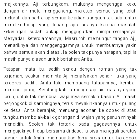
majikannya. Aji terbungkam, mulutnya mengangga kaku
dengan air mata menggenang, meratapi semua yang telah
meluruh dan berharap semua kejadian sungguh tak ada, untuk
memiliki hidup yang tenang apa adanya karena masalah
kekeringan sudah cukup menggugurkan mimpi remajanya.
Menyadari keterdiamannya, Masruroh memungut tangan Aji,
menariknya dan menggenggamnya untuk membuatnya yakin
bahwa semua akan diatasi. Ia boleh tak punya harapan, tapi ia
masih punya alasan untuk bertahan: Anita.
Tatapan mata itu, sedih sendu dengan roman yang tak
terjamah, seakan meminta Aji menafsirkan sendiri luka yang
tergores pedih. Anita lalu membuang tatapannya, kembali
mencuci piring. Berulang kali ia mengusap air matanya yang
luruh, untuk tak membuat wajahnya semakin basah. Aji masih
berjongkok di sampingnya, terus meyakinkannya untuk pulang
ke desa. Anita beranjak, menuang adonan ke cobek di atas
tungku, membolak-balik gorengan di wajan yang penuh minyak
mendidih. Seolah tak tertarik pada gagasannya untuk
mengajaknya hidup bersama di desa. Ia bisa menggali seratus
sumur untuk Anita, membuatkan
terra
preta
untuk bercocok