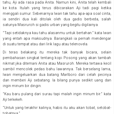
tahu, Aji ada rasa pada Anita. Namun kini, Anita telah kembali
ke kota. Itulah yang terus dibicarakan Aji tadi pagi ketika
menggali sumur. Sebenarnya Iwan tak tahu apa-apa soal cinta,
ia sendiri dua kali ditolak oleh dua gadis berbeda, salah
satunya Masruroh si gadis urban yang begitu digilainya.
“Tapi setidaknya kau tahu alasanmu untuk bertahan.” kata Iwan
yang entah apa maksudnya. Barangkali ia pernah mendengar
di suatu tempat atau dari lirik lagu atau telenovela.
Di teras belakang itu mereka tak banyak bicara, selain
pembahasan singkat tentang kopi Posong yang akan tambah
nikmat jika ditemani Anita atau Masruroh. Mereka tertawa kecil
sambil mencolek pedas bahu lawannya. Tak berselang lama,
Iwan mengeluarkan dua batang Marlboro dari celah pecinya
dan memberi Aji sebatang. Ia bilang punya sedikit uang dan
ingin minum bir dingin.
“Kau baru pulang dari surau tapi malah ingin minum bir.” kata
Aji terkekeh.
“Untuk yang terakhir kalinya, habis itu aku akan tobat, setobat-
tobatnya.”