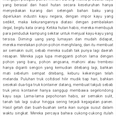
yang berasal dari hasil hutan secara keseluruhan hanya
menyediakan kurang dari setengah bahan baku yang
diperlukan industri kayu negara, dengan impor kayu yang
sedikit, maka kekurangannya diatasi dengan pembalakan
ilegal, begitu kata orang. Ketika hutan habis, mereka membujuk
para penduduk kampung sekitar untuk menjual kayu-kayu yang
tersisa. Diimingi uang yang lumayan dan mudah didapat,
mereka merelakan pohon-pohon menghilang, dan itu membuat
air semakin sulit, sebab mereka sudah tak punya lagi daerah
resapan. Mereka juga lupa mengganti pohon lama dengan
pohon yang baru, pohon angsana, mahoni atau trembesi
hanya diganti sengon yang kemudian ditebang lagi, bahkan
mati sebelum sempat ditebang, keburu kekeringan telah
melanda. Puluhan truk coltdisel hilir mudik tiap hari, bahkan
sesekali dua-tiga truk kontainer datang, membuat takjub sebab
truk jenis kontainer hanya sanggup membawa segelondong
kayu saja. Lama-lama pepohonan habis, air semakin sulit,
tanah tak lagi subur hingga sering terjadi kegagalan panen.
Hasil getah dan buah-buahan serta ikan sungai susut dalam
waktu singkat. Mereka percaya bahwa cukong-cukong itulah