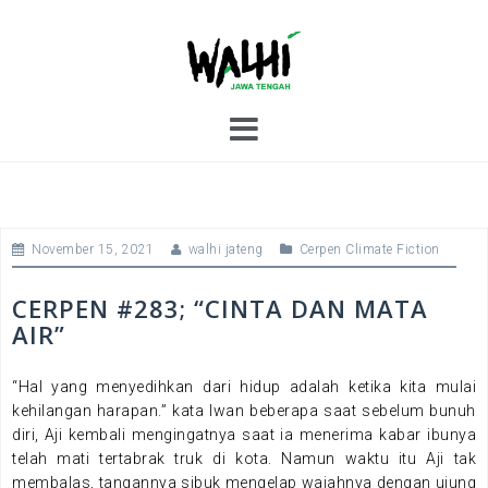
S
k
i
p
t
o
c
o
n
t
November 15, 2021
walhi jateng
Cerpen Climate Fiction
e
n
t
CERPEN #283; “CINTA DAN MATA
AIR”
“Hal yang menyedihkan dari hidup adalah ketika kita mulai
kehilangan harapan.” kata Iwan beberapa saat sebelum bunuh
diri, Aji kembali mengingatnya saat ia menerima kabar ibunya
telah mati tertabrak truk di kota. Namun waktu itu Aji tak
membalas, tangannya sibuk mengelap wajahnya dengan ujung