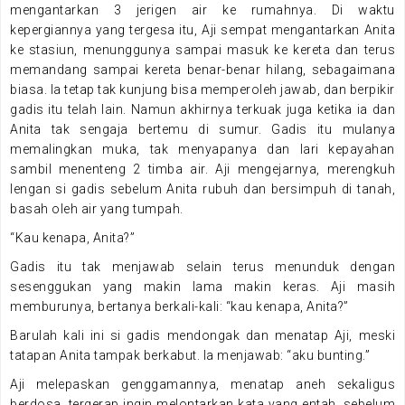
mengantarkan 3 jerigen air ke rumahnya. Di waktu
kepergiannya yang tergesa itu, Aji sempat mengantarkan Anita
ke stasiun, menunggunya sampai masuk ke kereta dan terus
memandang sampai kereta benar-benar hilang, sebagaimana
biasa. Ia tetap tak kunjung bisa memperoleh jawab, dan berpikir
gadis itu telah lain. Namun akhirnya terkuak juga ketika ia dan
Anita tak sengaja bertemu di sumur. Gadis itu mulanya
memalingkan muka, tak menyapanya dan lari kepayahan
sambil menenteng 2 timba air. Aji mengejarnya, merengkuh
lengan si gadis sebelum Anita rubuh dan bersimpuh di tanah,
basah oleh air yang tumpah.
“Kau kenapa, Anita?”
Gadis itu tak menjawab selain terus menunduk dengan
sesenggukan yang makin lama makin keras. Aji masih
memburunya, bertanya berkali-kali: “kau kenapa, Anita?”
Barulah kali ini si gadis mendongak dan menatap Aji, meski
tatapan Anita tampak berkabut. Ia menjawab: “aku bunting.”
Aji melepaskan genggamannya, menatap aneh sekaligus
berdosa, tergerap ingin melontarkan kata yang entah, sebelum