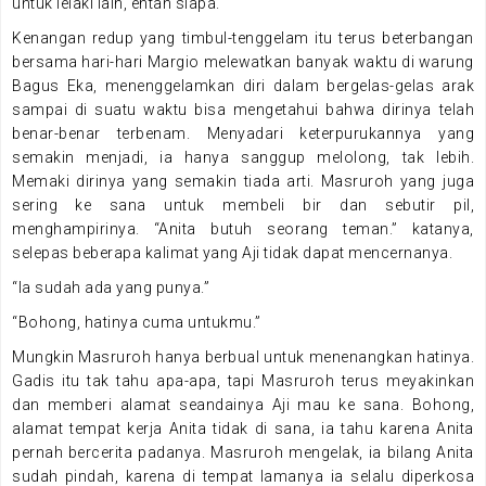
untuk lelaki lain, entah siapa.
Kenangan redup yang timbul-tenggelam itu terus beterbangan
bersama hari-hari Margio melewatkan banyak waktu di warung
Bagus Eka, menenggelamkan diri dalam bergelas-gelas arak
sampai di suatu waktu bisa mengetahui bahwa dirinya telah
benar-benar terbenam. Menyadari keterpurukannya yang
semakin menjadi, ia hanya sanggup melolong, tak lebih.
Memaki dirinya yang semakin tiada arti. Masruroh yang juga
sering ke sana untuk membeli bir dan sebutir pil,
menghampirinya. “Anita butuh seorang teman.” katanya,
selepas beberapa kalimat yang Aji tidak dapat mencernanya.
“Ia sudah ada yang punya.”
“Bohong, hatinya cuma untukmu.”
Mungkin Masruroh hanya berbual untuk menenangkan hatinya.
Gadis itu tak tahu apa-apa, tapi Masruroh terus meyakinkan
dan memberi alamat seandainya Aji mau ke sana. Bohong,
alamat tempat kerja Anita tidak di sana, ia tahu karena Anita
pernah bercerita padanya. Masruroh mengelak, ia bilang Anita
sudah pindah, karena di tempat lamanya ia selalu diperkosa