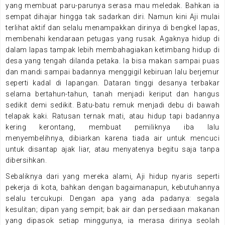
yang membuat paru-parunya serasa mau meledak. Bahkan ia
sempat dihajar hingga tak sadarkan diri. Namun kini Aji mulai
terlihat aktif dan selalu menampakkan dirinya di bengkel lapas,
membenahi kendaraan petugas yang rusak. Agaknya hidup di
dalam lapas tampak lebih membahagiakan ketimbang hidup di
desa yang tengah dilanda petaka. Ia bisa makan sampai puas
dan mandi sampai badannya menggigil kebiruan lalu berjemur
seperti kadal di lapangan. Dataran tinggi desanya terbakar
selama bertahun-tahun, tanah menjadi keriput dan hangus
sedikit demi sedikit. Batu-batu remuk menjadi debu di bawah
telapak kaki. Ratusan ternak mati, atau hidup tapi badannya
kering kerontang, membuat pemiliknya iba lalu
menyembelihnya, dibiarkan karena tiada air untuk mencuci
untuk disantap ajak liar, atau menyatenya begitu saja tanpa
dibersihkan.
Sebaliknya dari yang mereka alami, Aji hidup nyaris seperti
pekerja di kota, bahkan dengan bagaimanapun, kebutuhannya
selalu tercukupi. Dengan apa yang ada padanya: segala
kesulitan; dipan yang sempit; bak air dan persediaan makanan
yang dipasok setiap minggunya, ia merasa dirinya seolah