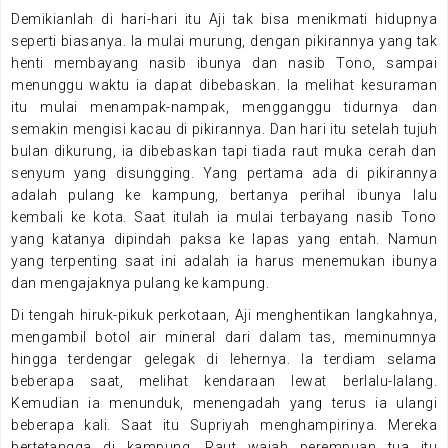
Demikianlah di hari-hari itu Aji tak bisa menikmati hidupnya
seperti biasanya. Ia mulai murung, dengan pikirannya yang tak
henti membayang nasib ibunya dan nasib Tono, sampai
menunggu waktu ia dapat dibebaskan. Ia melihat kesuraman
itu mulai menampak-nampak, mengganggu tidurnya dan
semakin mengisi kacau di pikirannya. Dan hari itu setelah tujuh
bulan dikurung, ia dibebaskan tapi tiada raut muka cerah dan
senyum yang disungging. Yang pertama ada di pikirannya
adalah pulang ke kampung, bertanya perihal ibunya lalu
kembali ke kota. Saat itulah ia mulai terbayang nasib Tono
yang katanya dipindah paksa ke lapas yang entah. Namun
yang terpenting saat ini adalah ia harus menemukan ibunya
dan mengajaknya pulang ke kampung.
Di tengah hiruk-pikuk perkotaan, Aji menghentikan langkahnya,
mengambil botol air mineral dari dalam tas, meminumnya
hingga terdengar gelegak di lehernya. Ia terdiam selama
beberapa saat, melihat kendaraan lewat berlalu-lalang.
Kemudian ia menunduk, menengadah yang terus ia ulangi
beberapa kali. Saat itu Supriyah menghampirinya. Mereka
bertetangga di kampung. Raut wajah perempuan tua itu