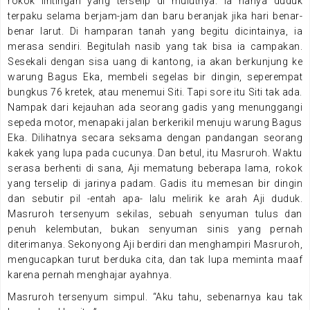
rokok lintingan yang terselip di mulutnya. Ia hanya duduk
terpaku selama berjam-jam dan baru beranjak jika hari benar-
benar larut. Di hamparan tanah yang begitu dicintainya, ia
merasa sendiri. Begitulah nasib yang tak bisa ia campakan.
Sesekali dengan sisa uang di kantong, ia akan berkunjung ke
warung Bagus Eka, membeli segelas bir dingin, seperempat
bungkus 76 kretek, atau menemui Siti. Tapi sore itu Siti tak ada.
Nampak dari kejauhan ada seorang gadis yang menunggangi
sepeda motor, menapaki jalan berkerikil menuju warung Bagus
Eka. Dilihatnya secara seksama dengan pandangan seorang
kakek yang lupa pada cucunya. Dan betul, itu Masruroh. Waktu
serasa berhenti di sana, Aji mematung beberapa lama, rokok
yang terselip di jarinya padam. Gadis itu memesan bir dingin
dan sebutir pil -entah apa- lalu melirik ke arah Aji duduk.
Masruroh tersenyum sekilas, sebuah senyuman tulus dan
penuh kelembutan, bukan senyuman sinis yang pernah
diterimanya. Sekonyong Aji berdiri dan menghampiri Masruroh,
mengucapkan turut berduka cita, dan tak lupa meminta maaf
karena pernah menghajar ayahnya.
Masruroh tersenyum simpul. “Aku tahu, sebenarnya kau tak