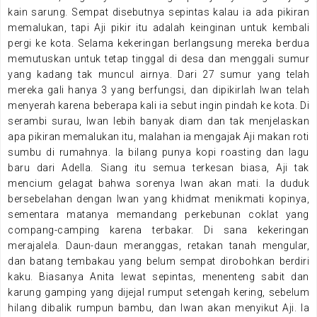
kain sarung. Sempat disebutnya sepintas kalau ia ada pikiran
memalukan, tapi Aji pikir itu adalah keinginan untuk kembali
pergi ke kota. Selama kekeringan berlangsung mereka berdua
memutuskan untuk tetap tinggal di desa dan menggali sumur
yang kadang tak muncul airnya. Dari 27 sumur yang telah
mereka gali hanya 3 yang berfungsi, dan dipikirlah Iwan telah
menyerah karena beberapa kali ia sebut ingin pindah ke kota. Di
serambi surau, Iwan lebih banyak diam dan tak menjelaskan
apa pikiran memalukan itu, malahan ia mengajak Aji makan roti
sumbu di rumahnya. Ia bilang punya kopi roasting dan lagu
baru dari Adella. Siang itu semua terkesan biasa, Aji tak
mencium gelagat bahwa sorenya Iwan akan mati. Ia duduk
bersebelahan dengan Iwan yang khidmat menikmati kopinya,
sementara matanya memandang perkebunan coklat yang
compang-camping karena terbakar. Di sana kekeringan
merajalela. Daun-daun meranggas, retakan tanah mengular,
dan batang tembakau yang belum sempat dirobohkan berdiri
kaku. Biasanya Anita lewat sepintas, menenteng sabit dan
karung gamping yang dijejal rumput setengah kering, sebelum
hilang dibalik rumpun bambu, dan Iwan akan menyikut Aji. Ia