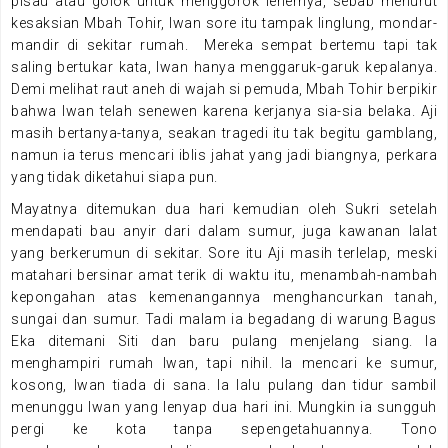
pisau atau golok untuk menggorok lehernya, sebab menurut
kesaksian Mbah Tohir, Iwan sore itu tampak linglung, mondar-
mandir di sekitar rumah. Mereka sempat bertemu tapi tak
saling bertukar kata, Iwan hanya menggaruk-garuk kepalanya.
Demi melihat raut aneh di wajah si pemuda, Mbah Tohir berpikir
bahwa Iwan telah senewen karena kerjanya sia-sia belaka. Aji
masih bertanya-tanya, seakan tragedi itu tak begitu gamblang,
namun ia terus mencari iblis jahat yang jadi biangnya, perkara
yang tidak diketahui siapa pun.
Mayatnya ditemukan dua hari kemudian oleh Sukri setelah
mendapati bau anyir dari dalam sumur, juga kawanan lalat
yang berkerumun di sekitar. Sore itu Aji masih terlelap, meski
matahari bersinar amat terik di waktu itu, menambah-nambah
kepongahan atas kemenangannya menghancurkan tanah,
sungai dan sumur. Tadi malam ia begadang di warung Bagus
Eka ditemani Siti dan baru pulang menjelang siang. Ia
menghampiri rumah Iwan, tapi nihil. Ia mencari ke sumur,
kosong, Iwan tiada di sana. Ia lalu pulang dan tidur sambil
menunggu Iwan yang lenyap dua hari ini. Mungkin ia sungguh
pergi ke kota tanpa sepengetahuannya. Tono