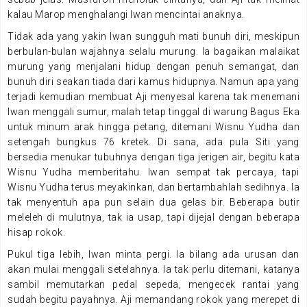
kalau Marop menghalangi Iwan mencintai anaknya.
Tidak ada yang yakin Iwan sungguh mati bunuh diri, meskipun
berbulan-bulan wajahnya selalu murung. Ia bagaikan malaikat
murung yang menjalani hidup dengan penuh semangat, dan
bunuh diri seakan tiada dari kamus hidupnya. Namun apa yang
terjadi kemudian membuat Aji menyesal karena tak menemani
Iwan menggali sumur, malah tetap tinggal di warung Bagus Eka
untuk minum arak hingga petang, ditemani Wisnu Yudha dan
setengah bungkus 76 kretek. Di sana, ada pula Siti yang
bersedia menukar tubuhnya dengan tiga jerigen air, begitu kata
Wisnu Yudha memberitahu. Iwan sempat tak percaya, tapi
Wisnu Yudha terus meyakinkan, dan bertambahlah sedihnya. Ia
tak menyentuh apa pun selain dua gelas bir. Beberapa butir
meleleh di mulutnya, tak ia usap, tapi dijejal dengan beberapa
hisap rokok.
Pukul tiga lebih, Iwan minta pergi. Ia bilang ada urusan dan
akan mulai menggali setelahnya. Ia tak perlu ditemani, katanya
sambil memutarkan pedal sepeda, mengecek rantai yang
sudah begitu payahnya. Aji memandang rokok yang merepet di