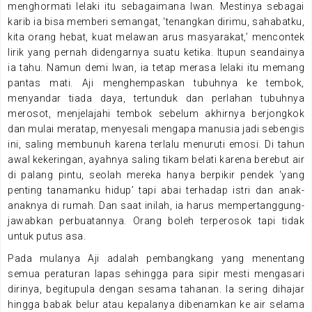
menghormati lelaki itu sebagaimana Iwan. Mestinya sebagai
karib ia bisa memberi semangat, ‘tenangkan dirimu, sahabatku,
kita orang hebat, kuat melawan arus masyarakat,’ mencontek
lirik yang pernah didengarnya suatu ketika. Itupun seandainya
ia tahu. Namun demi Iwan, ia tetap merasa lelaki itu memang
pantas mati. Aji menghempaskan tubuhnya ke tembok,
menyandar tiada daya, tertunduk dan perlahan tubuhnya
merosot, menjelajahi tembok sebelum akhirnya berjongkok
dan mulai meratap, menyesali mengapa manusia jadi sebengis
ini, saling membunuh karena terlalu menuruti emosi. Di tahun
awal kekeringan, ayahnya saling tikam belati karena berebut air
di palang pintu, seolah mereka hanya berpikir pendek ‘yang
penting tanamanku hidup’ tapi abai terhadap istri dan anak-
anaknya di rumah. Dan saat inilah, ia harus mempertanggung-
jawabkan perbuatannya. Orang boleh terperosok tapi tidak
untuk putus asa.
Pada mulanya Aji adalah pembangkang yang menentang
semua peraturan lapas sehingga para sipir mesti mengasari
dirinya, begitupula dengan sesama tahanan. Ia sering dihajar
hingga babak belur atau kepalanya dibenamkan ke air selama