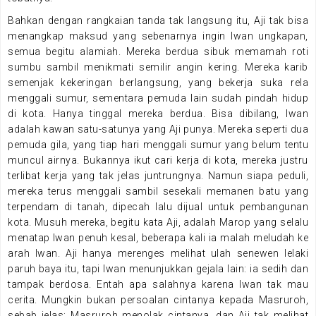
Bahkan dengan rangkaian tanda tak langsung itu, Aji tak bisa
menangkap maksud yang sebenarnya ingin Iwan ungkapan,
semua begitu alamiah. Mereka berdua sibuk memamah roti
sumbu sambil menikmati semilir angin kering. Mereka karib
semenjak kekeringan berlangsung, yang bekerja suka rela
menggali sumur, sementara pemuda lain sudah pindah hidup
di kota. Hanya tinggal mereka berdua. Bisa dibilang, Iwan
adalah kawan satu-satunya yang Aji punya. Mereka seperti dua
pemuda gila, yang tiap hari menggali sumur yang belum tentu
muncul airnya. Bukannya ikut cari kerja di kota, mereka justru
terlibat kerja yang tak jelas juntrungnya. Namun siapa peduli,
mereka terus menggali sambil sesekali memanen batu yang
terpendam di tanah, dipecah lalu dijual untuk pembangunan
kota. Musuh mereka, begitu kata Aji, adalah Marop yang selalu
menatap Iwan penuh kesal, beberapa kali ia malah meludah ke
arah Iwan. Aji hanya merenges melihat ulah senewen lelaki
paruh baya itu, tapi Iwan menunjukkan gejala lain: ia sedih dan
tampak berdosa. Entah apa salahnya karena Iwan tak mau
cerita. Mungkin bukan persoalan cintanya kepada Masruroh,
sebab jelas: Masruroh menolak cintanya, dan Aji tak melihat