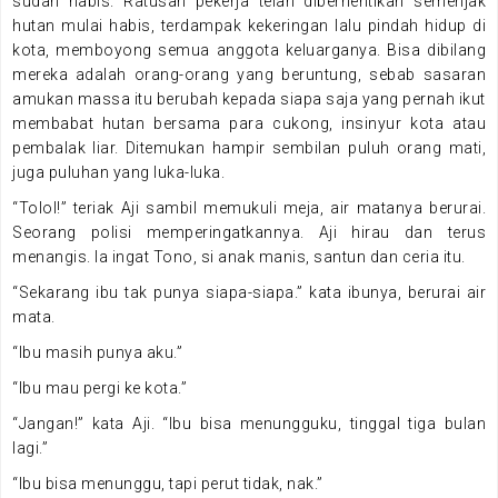
sudah habis. Ratusan pekerja telah diberhentikan semenjak
hutan mulai habis, terdampak kekeringan lalu pindah hidup di
kota, memboyong semua anggota keluarganya. Bisa dibilang
mereka adalah orang-orang yang beruntung, sebab sasaran
amukan massa itu berubah kepada siapa saja yang pernah ikut
membabat hutan bersama para cukong, insinyur kota atau
pembalak liar. Ditemukan hampir sembilan puluh orang mati,
juga puluhan yang luka-luka.
“Tolol!” teriak Aji sambil memukuli meja, air matanya berurai.
Seorang polisi memperingatkannya. Aji hirau dan terus
menangis. Ia ingat Tono, si anak manis, santun dan ceria itu.
“Sekarang ibu tak punya siapa-siapa.” kata ibunya, berurai air
mata.
“Ibu masih punya aku.”
“Ibu mau pergi ke kota.”
“Jangan!” kata Aji. “Ibu bisa menungguku, tinggal tiga bulan
lagi.”
“Ibu bisa menunggu, tapi perut tidak, nak.”