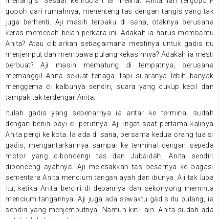
menangis. Sesaat kemudian ia melihat Anita lari tergopoh-
gopoh dari rumahnya, menenteng tas dengan tangis yang tak
juga berhenti. Aji masih terpaku di sana, otaknya berusaha
keras memecah belah perkara ini. Adakah ia harus membantu
Anita? Atau dibiarkan sebagaimana mestinya untuk gadis itu
menjemput dan membawa pulang kekasihnya? Adakah ia mesti
berbuat? Aji masih mematung di tempatnya, berusaha
memanggil Anita sekuat tenaga, tapi suaranya lebih banyak
menggema di kalbunya sendiri, suara yang cukup kecil dan
tampak tak terdengar Anita.
Itulah gadis yang sebenarnya ia antar ke terminal sudah
dengan benih bayi di perutnya. Aji ingat saat pertama kalinya
Anita pergi ke kota. Ia ada di sana, bersama kedua orang tua si
gadis, mengantarkannya sampai ke terminal dengan sepeda
motor yang diboncengi tas dan Jubaidah, Anita sendiri
dibonceng ayahnya. Aji melesakkan tas besarnya ke bagasi
sementara Anita mencium tangan ayah dan ibunya. Aji tak lupa
itu, ketika Anita berdiri di depannya dan sekonyong meminta
mencium tangannya. Aji juga ada sewaktu gadis itu pulang, ia
sendiri yang menjemputnya. Namun kini lain. Anita sudah ada