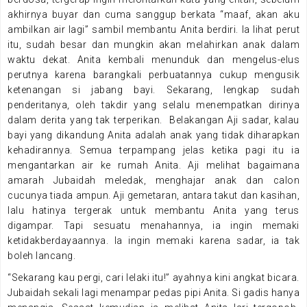
akhirnya buyar dan cuma sanggup berkata “maaf, akan aku
ambilkan air lagi” sambil membantu Anita berdiri. Ia lihat perut
itu, sudah besar dan mungkin akan melahirkan anak dalam
waktu dekat. Anita kembali menunduk dan mengelus-elus
perutnya karena barangkali perbuatannya cukup mengusik
ketenangan si jabang bayi. Sekarang, lengkap sudah
penderitanya, oleh takdir yang selalu menempatkan dirinya
dalam derita yang tak terperikan. Belakangan Aji sadar, kalau
bayi yang dikandung Anita adalah anak yang tidak diharapkan
kehadirannya. Semua terpampang jelas ketika pagi itu ia
mengantarkan air ke rumah Anita. Aji melihat bagaimana
amarah Jubaidah meledak, menghajar anak dan calon
cucunya tiada ampun. Aji gemetaran, antara takut dan kasihan,
lalu hatinya tergerak untuk membantu Anita yang terus
digampar. Tapi sesuatu menahannya, ia ingin memaki
ketidakberdayaannya. Ia ingin memaki karena sadar, ia tak
boleh lancang.
“Sekarang kau pergi, cari lelaki itu!” ayahnya kini angkat bicara.
Jubaidah sekali lagi menampar pedas pipi Anita. Si gadis hanya