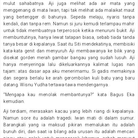
mulut sahabatnya. Aji juga melihat ada air mata yang
menggenang di mata Iwan, tapi tak melihat ada malaikat maut
yang bertengger di bahunya. Sepeda melaju, nyaris tanpa
kendali, dan tanpa rem. Namun si juru kemudi terlampau mahir
untuk tidak membuatnya terperosok ketika menuruni bukit. Aji
membuntutinya, hanya lewat tatapan biasa, sebab tiada tanda
tanya besar di kepalanya. Saat itu Siti mendekatinya, membisiki
kata-kata genit dan menyuruh Aji membawanya ke bilik yang
disekat gorden merah gambar bangau yang sudah lusuh. Aji
hanya menyeringai lalu dikeluarkannya kalimat lugas nan
tajam: atas dasar apa aku menerimamu. Si gadis memakinya
dan segera berlalu ke arah gerombolan kuli batu yang baru
datang. Wisnu Yudha tertawa-tawa mendengarnya.
“Mengapa kau menolak membantunya?” kata Bagus Eka
kemudian.
Aji terdiam, merasakan kacau yang lebih riang di kepalanya.
Namun sore itu adalah tragedi. Iwan mati di dalam sumur.
Barangkali yang ia maksud pikiran memalukan itu adalah
bunuh diri, dan saat ia bilang ada urusan itu adalah mencari