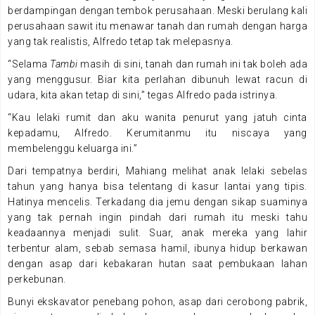
berdampingan dengan tembok perusahaan. Meski berulang kali
perusahaan sawit itu menawar tanah dan rumah dengan harga
yang tak realistis, Alfredo tetap tak melepasnya.
“Selama
Tambi
masih di sini, tanah dan rumah ini tak boleh ada
yang menggusur. Biar kita perlahan dibunuh lewat racun di
udara, kita akan tetap di sini,” tegas Alfredo pada istrinya.
“Kau lelaki rumit dan aku wanita penurut yang jatuh cinta
kepadamu, Alfredo. Kerumitanmu itu niscaya yang
membelenggu keluarga ini.”
Dari tempatnya berdiri, Mahiang melihat anak lelaki sebelas
tahun yang hanya bisa telentang di kasur lantai yang tipis.
Hatinya mencelis. Terkadang dia jemu dengan sikap suaminya
yang tak pernah ingin pindah dari rumah itu meski tahu
keadaannya menjadi sulit. Suar, anak mereka yang lahir
terbentur alam, sebab
s
emasa hamil, ibunya hidup berkawan
dengan asap dari kebakaran hutan saat pembukaan lahan
perkebunan.
Bunyi ekskavator penebang pohon, asap dari cerobong pabrik,