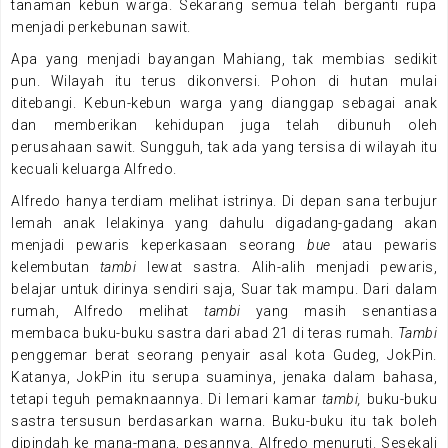
tanaman kebun warga. Sekarang semua telah berganti rupa
menjadi perkebunan sawit.
Apa yang menjadi bayangan Mahiang, tak membias sedikit
pun. Wilayah itu terus dikonversi. Pohon di hutan mulai
ditebangi. Kebun-kebun warga yang dianggap sebagai anak
dan memberikan kehidupan juga telah dibunuh oleh
perusahaan sawit. Sungguh, tak ada yang tersisa di wilayah itu
kecuali keluarga Alfredo.
Alfredo hanya terdiam melihat istrinya. Di depan sana terbujur
lemah anak lelakinya yang dahulu digadang-gadang akan
menjadi pewaris keperkasaan seorang
bue
atau pewaris
kelembutan
tambi
lewat sastra. Alih-alih menjadi pewaris,
belajar untuk dirinya sendiri saja, Suar tak mampu. Dari dalam
rumah, Alfredo melihat
tambi
yang masih senantiasa
membaca buku-buku sastra dari abad 21 di teras rumah.
Tambi
penggemar berat seorang penyair asal kota Gudeg, JokPin.
Katanya, JokPin itu serupa suaminya, jenaka dalam bahasa,
tetapi teguh pemaknaannya. Di lemari kamar
tambi,
buku-buku
sastra tersusun berdasarkan warna. Buku-buku itu tak boleh
dipindah ke mana-mana, pesannya. Alfredo menuruti. Sesekali