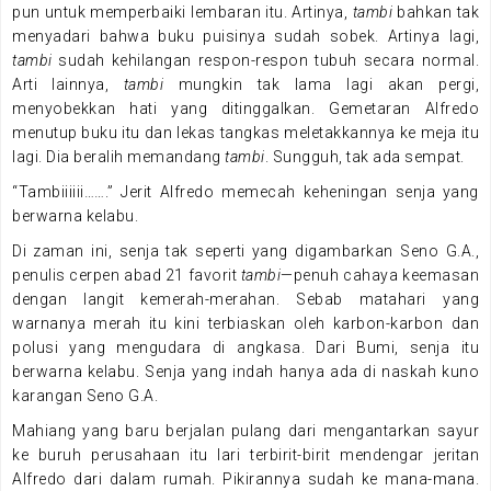
pun untuk memperbaiki lembaran itu. Artinya,
tambi
bahkan tak
menyadari bahwa buku puisinya sudah sobek. Artinya lagi,
tambi
sudah kehilangan respon-respon tubuh secara normal.
Arti lainnya,
tambi
mungkin tak lama lagi akan pergi,
menyobekkan hati yang ditinggalkan. Gemetaran Alfredo
menutup buku itu dan lekas tangkas meletakkannya ke meja itu
lagi. Dia beralih memandang
tambi
. Sungguh, tak ada sempat.
“Tambiiiiii…….” Jerit Alfredo memecah keheningan senja yang
berwarna kelabu.
Di zaman ini, senja tak seperti yang digambarkan Seno G.A.,
penulis cerpen abad 21 favorit
tambi
—penuh cahaya keemasan
dengan langit kemerah-merahan. Sebab matahari yang
warnanya merah itu kini terbiaskan oleh karbon-karbon dan
polusi yang mengudara di angkasa. Dari Bumi, senja itu
berwarna kelabu. Senja yang indah hanya ada di naskah kuno
karangan Seno G.A.
Mahiang yang baru berjalan pulang dari mengantarkan sayur
ke buruh perusahaan itu lari terbirit-birit mendengar jeritan
Alfredo dari dalam rumah. Pikirannya sudah ke mana-mana.