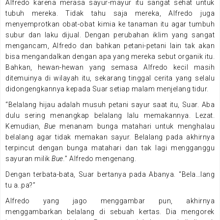
Alfredo karena merasa sayur-mayur itu sangat sehat untuk
tubuh mereka. Tidak tahu saja mereka, Alfredo juga
menyemprotkan obat-obat kimia ke tanaman itu agar tumbuh
subur dan laku dijual. Dengan perubahan iklim yang sangat
mengancam, Alfredo dan bahkan petani-petani lain tak akan
bisa mengandalkan dengan apa yang mereka sebut organik itu.
Bahkan, hewan-hewan yang semasa Alfredo kecil masih
ditemuinya di wilayah itu, sekarang tinggal cerita yang selalu
didongengkannya kepada Suar setiap malam menjelang tidur.
“Belalang hijau adalah musuh petani sayur saat itu, Suar. Aba
dulu sering menangkap belalang lalu memakannya. Lezat.
Kemudian,
Bue
menanam bunga matahari untuk menghalau
belalang agar tidak memakan sayur. Belalang pada akhirnya
terpincut dengan bunga matahari dan tak lagi mengganggu
sayuran milik
Bue.
” Alfredo mengenang.
Dengan terbata-bata, Suar bertanya pada Abanya. “Bela…lang
tu a..pa?”
Alfredo yang jago menggambar pun, akhirnya
menggambarkan belalang di sebuah kertas. Dia mengorek