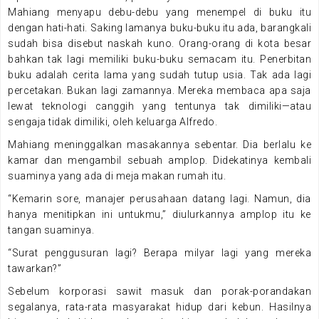
Mahiang menyapu debu-debu yang menempel di buku itu
dengan hati-hati. Saking lamanya buku-buku itu ada, barangkali
sudah bisa disebut naskah kuno. Orang-orang di kota besar
bahkan tak lagi memiliki buku-buku semacam itu. Penerbitan
buku adalah cerita lama yang sudah tutup usia. Tak ada lagi
percetakan. Bukan lagi zamannya. Mereka membaca apa saja
lewat teknologi canggih yang tentunya tak dimiliki—atau
sengaja tidak dimiliki, oleh keluarga Alfredo.
Mahiang meninggalkan masakannya sebentar. Dia berlalu ke
kamar dan mengambil sebuah amplop. Didekatinya kembali
suaminya yang ada di meja makan rumah itu.
“Kemarin sore, manajer perusahaan datang lagi. Namun, dia
hanya menitipkan ini untukmu,” diulurkannya amplop itu ke
tangan suaminya.
“Surat penggusuran lagi? Berapa milyar lagi yang mereka
tawarkan?”
Sebelum korporasi sawit masuk dan porak-porandakan
segalanya, rata-rata masyarakat hidup dari kebun. Hasilnya