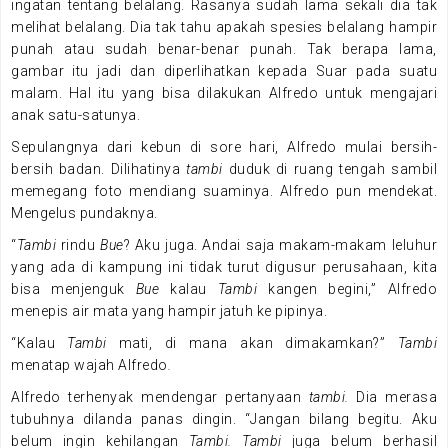
ingatan tentang belalang. Rasanya sudah lama sekali dia tak
melihat belalang. Dia tak tahu apakah spesies belalang hampir
punah atau sudah benar-benar punah. Tak berapa lama,
gambar itu jadi dan diperlihatkan kepada Suar pada suatu
malam. Hal itu yang bisa dilakukan Alfredo untuk mengajari
anak satu-satunya.
Sepulangnya dari kebun di sore hari, Alfredo mulai bersih-
bersih badan. Dilihatinya
tambi
duduk di ruang tengah sambil
memegang foto mendiang suaminya. Alfredo pun mendekat.
Mengelus pundaknya.
“
Tambi
rindu
Bue
? Aku juga. Andai saja makam-makam leluhur
yang ada di kampung ini tidak turut digusur perusahaan, kita
bisa menjenguk
Bue
kalau
Tambi
kangen begini,” Alfredo
menepis air mata yang hampir jatuh ke pipinya.
“Kalau
Tambi
mati, di mana akan dimakamkan?”
Tambi
menatap wajah Alfredo
.
Alfredo terhenyak mendengar pertanyaan
tambi.
Dia merasa
tubuhnya dilanda panas dingin. “Jangan bilang begitu. Aku
belum ingin kehilangan
Tambi.
Tambi
juga belum berhasil