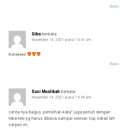
Balas
Gibs
berkata:
November 14, 2021 pukul 10:41 am
Kereeeen
Balas
Suci Muslikah
berkata:
November 14, 2021 pukul 10:49 am
cerita nya bagus, pemilihan kata” juga penuh dengan
teka-teki yg harus dibaca sampai selesai. top sekali lah
cerpen ini..