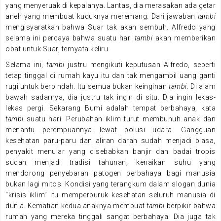
yang menyeruak di kepalanya. Lantas, dia merasakan ada getar
aneh yang membuat kuduknya meremang. Dari jawaban
tambi
mengisyaratkan bahwa Suar tak akan sembuh. Alfredo yang
selama ini percaya bahwa suatu hari
tambi
akan memberikan
obat untuk Suar, ternyata keliru.
Selama ini,
tambi
justru mengikuti keputusan Alfredo, seperti
tetap tinggal di rumah kayu itu dan tak mengambil uang ganti
rugi untuk berpindah. Itu semua bukan keinginan
tambi
. Di alam
bawah sadarnya, dia justru tak ingin di situ. Dia ingin lekas-
lekas pergi. Sekarang Bumi adalah tempat berbahaya, kata
tambi
suatu hari. Perubahan iklim turut membunuh anak dan
menantu perempuannya lewat polusi udara. Gangguan
kesehatan paru-paru dan aliran darah sudah menjadi biasa,
penyakit menular yang disebabkan banjir dan badai tropis
sudah menjadi tradisi tahunan, kenaikan suhu yang
mendorong penyebaran patogen berbahaya bagi manusia
bukan lagi mitos. Kondisi yang terangkum dalam slogan dunia
“krisis iklim” itu memperburuk kesehatan seluruh manusia di
dunia. Kematian kedua anaknya membuat
tambi
berpikir bahwa
rumah yang mereka tinggali sangat berbahaya. Dia juga tak