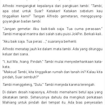
Alfredo mengangkat kepalanya dari pangkuan
tambi
. “
Tambi
,
apa obat untuk Suar? Katakan! Katakan sebelum kau
tinggalkan kami!” Tangan Alfredo gemetaran, menggoyang-
goyangkan badan
tambi.
“Jangan gemetar. Aku baik-baik saja. Tua cuma perasaan.”
Tambi
merapal mantra dari salah satu puisi JokPin. Berkali-kali.
“Aku baik saja. Tua peras …,” suaranya berhenti.
Alfredo menatap jauh ke dalam mata
tambi
. Ada yang ditunggu
keluar dari sana.
“I…kut Ma…hiang. Pindah.”
Tambi
mulai menyederhankaan kata-
kata.
“Maksud
Tambi
, kita tinggalkan rumah dan tanah ini? Kalau kita
pindah, Suar sembuh?”
Tambi
menggeleng, “Dulu.”
Tambi
menjeda karena terengah.
Di dalam desah napasnya, Alfredo memahami betul apa yang
dikatakan
tambi
. Seharusnya dahulu dia mengikuti perkataan
Mahiang untuk pindah dari tempat itu. Ada bias penyesalan