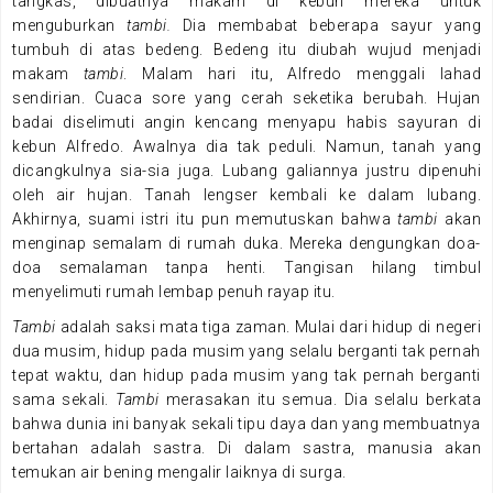
tangkas, dibuatnya makam di kebun mereka untuk
menguburkan
tambi.
Dia membabat beberapa sayur yang
tumbuh di atas bedeng. Bedeng itu diubah wujud menjadi
makam
tambi
. Malam hari itu, Alfredo menggali lahad
sendirian. Cuaca sore yang cerah seketika berubah. Hujan
badai diselimuti angin kencang menyapu habis sayuran di
kebun Alfredo. Awalnya dia tak peduli. Namun, tanah yang
dicangkulnya sia-sia juga. Lubang galiannya justru dipenuhi
oleh air hujan. Tanah lengser kembali ke dalam lubang.
Akhirnya, suami istri itu pun memutuskan bahwa
tambi
akan
menginap semalam di rumah duka. Mereka dengungkan doa-
doa semalaman tanpa henti. Tangisan hilang timbul
menyelimuti rumah lembap penuh rayap itu.
Tambi
adalah saksi mata tiga zaman. Mulai dari hidup di negeri
dua musim, hidup pada musim yang selalu berganti tak pernah
tepat waktu, dan hidup pada musim yang tak pernah berganti
sama sekali.
Tambi
merasakan itu semua. Dia selalu berkata
bahwa dunia ini banyak sekali tipu daya dan yang membuatnya
bertahan adalah sastra. Di dalam sastra, manusia akan
temukan air bening mengalir laiknya di surga.