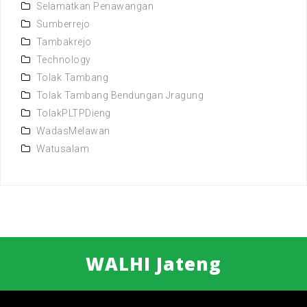
Selamatkan Penawangan
Sumberrejo
Tambakrejo
Technology
Tolak Tambang
Tolak Tambang Bendungan Jragung
TolakPLTPDieng
WadasMelawan
Watusalam
WALHI Jateng