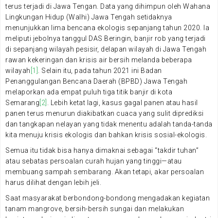
terus terjadi di Jawa Tengan. Data yang dihimpun oleh Wahana
Lingkungan Hidup (Walhi) Jawa Tengah setidaknya
menunjukkan lima bencana ekologis sepanjang tahun 2020. Ia
meliputi jebolnya tanggul DAS Beringin, banjir rob yang terjadi
di sepanjang wilayah pesisir, delapan wilayah di Jawa Tengah
rawan kekeringan dan krisis air bersih melanda beberapa
wilayah
[1]
. Selain itu, pada tahun 2021 ini Badan
Penanggulangan Bencana Daerah (BPBD) Jawa Tengah
melaporkan ada empat puluh tiga titik banjir di kota
Semarang
[2]
. Lebih ketat lagi, kasus gagal panen atau hasil
panen terus menurun diakibatkan cuaca yang sulit diprediksi
dan tangkapan nelayan yang tidak menentu adalah tanda-tanda
kita menuju krisis ekologis dan bahkan krisis sosial-ekologis.
Semua itu tidak bisa hanya dimaknai sebagai “takdir tuhan”
atau sebatas persoalan curah hujan yang tinggi—atau
membuang sampah sembarang. Akan tetapi, akar persoalan
harus dilihat dengan lebih jeli.
Saat masyarakat berbondong-bondong mengadakan kegiatan
tanam mangrove, bersih-bersih sungai dan melakukan