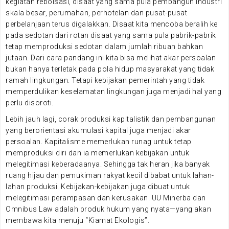
kegiatan reboisasi, disaat yang sama pula pembangun industri
skala besar, perumahan, perhotelan dan pusat-pusat
perbelanjaan terus digalakkan. Disaat kita mencoba beralih ke
pada sedotan dari rotan disaat yang sama pula pabrik-pabrik
tetap memproduksi sedotan dalam jumlah ribuan bahkan
jutaan. Dari cara pandang ini kita bisa melihat akar persoalan
bukan hanya terletak pada pola hidup masyarakat yang tidak
ramah lingkungan. Tetapi kebijakan pemerintah yang tidak
memperdulikan keselamatan lingkungan juga menjadi hal yang
perlu disoroti.
Lebih jauh lagi, corak produksi kapitalistik dan pembangunan
yang berorientasi akumulasi kapital juga menjadi akar
persoalan. Kapitalisme memerlukan runag untuk tetap
memproduksi diri dan ia memerlukan kebijakan untuk
melegitimasi keberadaanya. Sehingga tak heran jika banyak
ruang hijau dan pemukiman rakyat kecil dibabat untuk lahan-
lahan produksi. Kebijakan-kebijakan juga dibuat untuk
melegitimasi perampasan dan kerusakan. UU Minerba dan
Omnibus Law adalah produk hukum yang nyata—yang akan
membawa kita menuju “Kiamat Ekologis”.