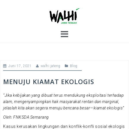
S
k
i
p
t
o
c
o
n
t
Juni 17, 2021
walhi jateng
Blog
e
n
t
MENUJU KIAMAT EKOLOGIS
“Jika kebijakan yang dibuat terus mendukung eksploitasi terhadap
alam, mengenyampingkan hak masyarakat rentan dan marginal,
jelaslah kita akan segera menuju bencana besar—kiamat ekologis”
Oleh: FNKSDA Semarang
Kasus kerusakan lingkungan dan konflik-konfli sosial ekologis