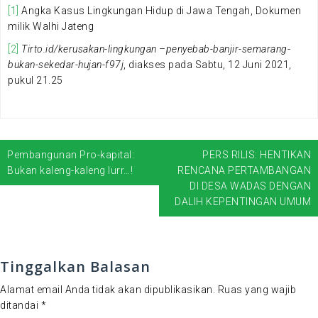
[1]
Angka Kasus Lingkungan Hidup di Jawa Tengah, Dokumen
milik Walhi Jateng
[2]
Tirto.id/kerusakan-lingkungan –penyebab-banjir-semarang-
bukan-sekedar-hujan-f97j
, diakses pada Sabtu, 12 Juni 2021,
pukul 21.25
Pembangunan Pro-kapital:
PERS RILIS: HENTIKAN
N
Bukan kaleng-kaleng lurr…!
RENCANA PERTAMBANGAN
a
DI DESA WADAS DENGAN
v
DALIH KEPENTINGAN UMUM
i
g
a
s
Tinggalkan Balasan
i
Alamat email Anda tidak akan dipublikasikan.
Ruas yang wajib
p
ditandai
*
o